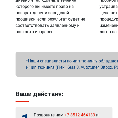
дневный тест-драйв, в течение
пробной 
которого вы имеете право на
устраива
возврат денег и заводской
Цена не 
прошивки, если результат будет не
процедур
соответствовать заявленному и
изменени
ваш авто исправен.
логов на
Наши специалисты по чип тюнингу обладают 
и чип тюнинга (Flex, Kess 3, Autotuner, Bitbo
Ваши действия:
Позвоните нам
+7 8512 464139
и