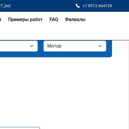
CT_bot
+7 8512 464139
я
Примеры работ
FAQ
Филиалы