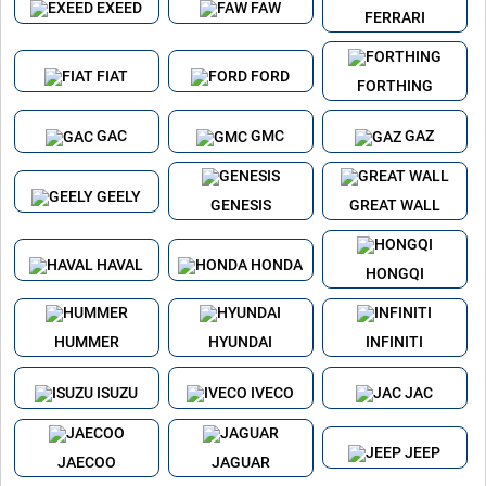
EXEED
FAW
FERRARI
FIAT
FORD
FORTHING
GAC
GMC
GAZ
GEELY
GENESIS
GREAT WALL
HAVAL
HONDA
HONGQI
HUMMER
HYUNDAI
INFINITI
ISUZU
IVECO
JAC
JEEP
JAECOO
JAGUAR