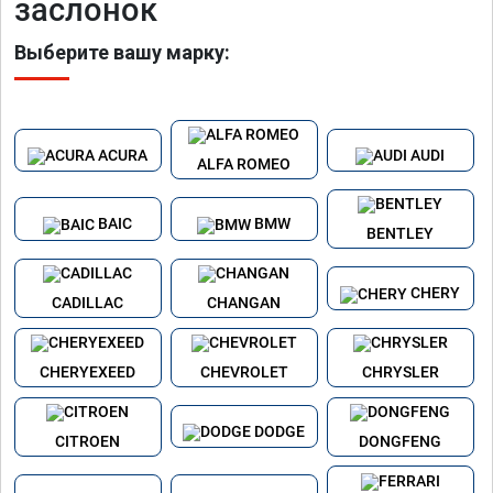
заслонок
Выберите вашу марку:
ACURA
AUDI
ALFA ROMEO
BAIC
BMW
BENTLEY
CHERY
CADILLAC
CHANGAN
CHERYEXEED
CHEVROLET
CHRYSLER
DODGE
CITROEN
DONGFENG