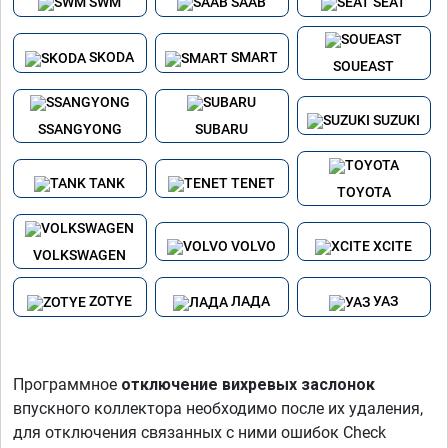
SWM
SAAB
SEAT
SKODA
SMART
SOUEAST
SUZUKI
SSANGYONG
SUBARU
TANK
TENET
TOYOTA
VOLVO
XCITE
VOLKSWAGEN
ZOTYE
ЛАДА
УАЗ
Программное
отключение вихревых заслонок
впускного коллектора необходимо после их удаления,
для отключения связанных с ними ошибок Check