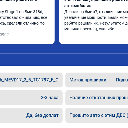
автомобиля»
 Stage 1 на Бмв 318d, 
Делали на бмв х7, отключение мо
етствовал ожиданию, все 
увеличение мощности. Были моме
ь, сделали отлично, то 
ребята решили их. Результатом до
машина поехала), спасибо.
10902
h_MEVD17_2_5_TC1797_F_G
Метод прошивки:
Подкл
2-3 часа
Наличие откатанных прош
Да, без доплат
Прошито авто с этим ДВС (