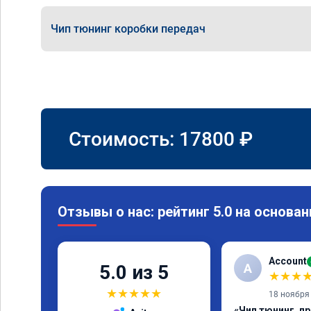
Чип тюнинг коробки передач
Стоимость:
17800
₽
Отзывы о нас: рейтинг 5.0 на основан
Account
A
5.0 из 5
★
★
★
★
★
★
★
★
18 ноября
«Чип тюнинг, п