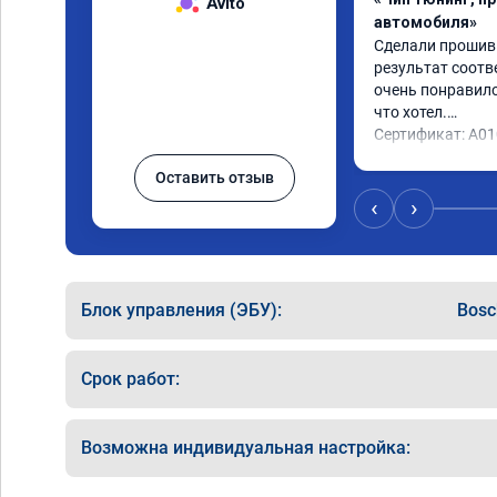
Avito
автомобиля»
Сделали прошивку
результат соотв
очень понравилос
что хотел.

Сертификат: A0
Оставить отзыв
‹
›
Блок управления (ЭБУ):
Bosc
Срок работ:
Возможна индивидуальная настройка: