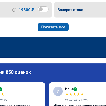
19800 ₽
Возврат стока
Показать все
ии 850 оценок
Илья
✓
✓
И
★
★
★
★
★
★
★
 2025
24 октября 2025
рошивка двигателя
«Чип тюнинг, прошивка двигат