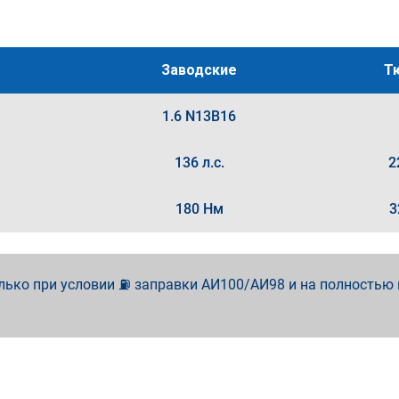
Заводские
Т
1.6 N13B16
136 л.с.
2
180 Нм
3
лько при условии ⛽ заправки АИ100/АИ98 и на полностью