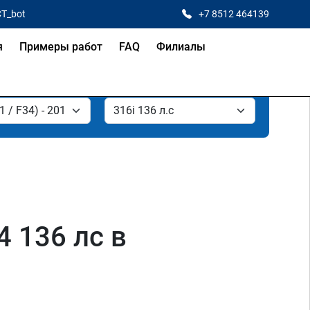
CT_bot
+7 8512 464139
я
Примеры работ
FAQ
Филиалы
4 136 лс в