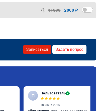
11800
2000 ₽
Записаться
Задать вопрос
Пользователь
✓
П
★
★
★
★
★
18 июня 2025
еля
«Чип тюнинг, прошивка двигателя