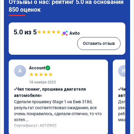
Отзывы о нас: рейтинг 5.0 на основании
850 оценок
5.0 из 5
★
★
★
★
★
Avito
Оставить отзыв
Account
✓
A
И
★
★
★
★
★
18 ноября 2025
«Чип тюнинг, прошивка двигателя
«Чип т
автомобиля»
автомо
Сделали прошивку Stage 1 на Бмв 318d, 
Делали 
результат соответствовал ожиданию, все 
увеличе
очень понравилось, сделали отлично, то что 
ребята 
хотел.

машина 
Сертификат: A010902