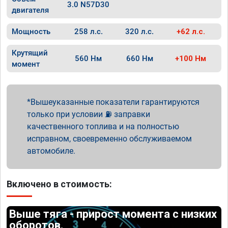
3.0 N57D30
двигателя
Мощность
258 л.с.
320 л.с.
+62 л.с.
Крутящий
560 Нм
660 Нм
+100 Нм
момент
Вышеуказанные показатели гарантируются
только при условии ⛽ заправки
качественного топлива и на полностью
исправном, своевременно обслуживаемом
автомобиле.
Включено в стоимость:
Выше тяга - прирост момента с низких
оборотов.