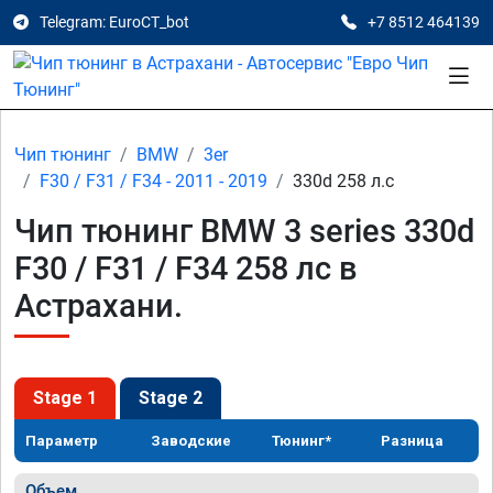
Telegram: EuroCT_bot
+7 8512 464139
Чип тюнинг
BMW
3er
F30 / F31 / F34 - 2011 - 2019
330d 258 л.с
Чип тюнинг BMW 3 series 330d
F30 / F31 / F34 258 лс в
Астрахани.
Stage 1
Stage 2
Параметр
Заводские
Тюнинг*
Разница
Объем