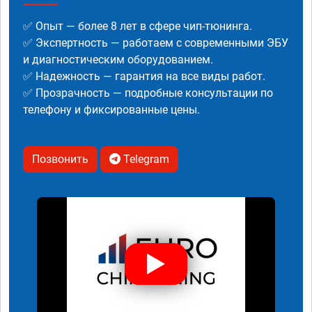
✅ Опыт — более 8 лет в сфере чип-тюнинга.
✅ Экспертность — работаем с современными ЭБУ
и диагностическим оборудованием.
✅ Надежность — гарантия на все виды работ.
✅ Прозрачность — подробные консультации по
телефону и фиксированные цены.
Позвонить
Telegram