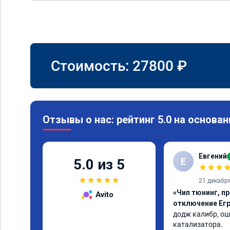
Стоимость:
27800
₽
Отзывы о нас: рейтинг 5.0 на основан
Евгений
Е
5.0 из 5
★
★
★
★
★
★
★
★
21 декабр
«Чип тюнинг, пр
Avito
отключение Егр
додж калибр, ош
катализатора.
