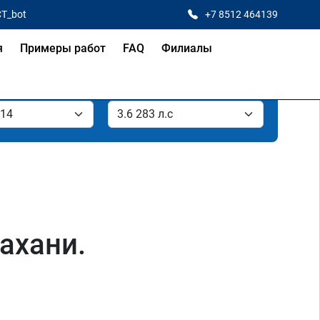
CT_bot
+7 8512 464139
я
Примеры работ
FAQ
Филиалы
рахани.