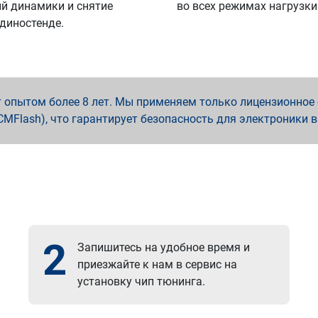
й динамики и снятие
во всех режимах нагрузки
 диностенде.
опытом более 8 лет. Мы применяем только лицензионное о
x, PCMFlash), что гарантирует безопасность для электроники 
2
Запишитесь на удобное время и
приезжайте к нам в сервис на
установку чип тюнинга.