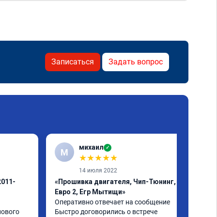
Записаться
Задать вопрос
михаил
✓
М
★
★
★
★
★
14 июля 2022
2011-
«Прошивка двигателя, Чип-Тюнинг,
Евро 2, Егр Мытищи»
Оперативно отвечает на сообщение

ового 
Быстро договорились о встрече
