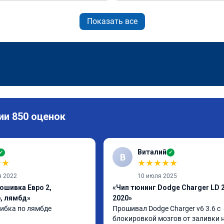
Показать все
ии 850 оценок
Виталий
✓
✓
В
★
★
★
★
★
★
★
я 2022
10 июля 2025
ошивка Евро 2,
«Чип тюнинг Dodge Charger LD 
, лямбд»
2020»
ибка по лямбде 
Прошивал Dodge Charger v6 3.6 с 
блокировкой мозгов от заливки н