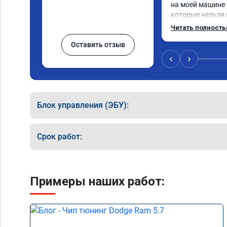
на моей машине 
которые нельзя 
прошивку под евр
Читать полност
обратился к Дан
Оставить отзыв
исходный код мо
который изменил
‹
›
сек залил его в м
проехал уже 100
машина едет хор
хотя раньше пос
Блок управления (ЭБУ):
выскакивал ошиб
работой доволен
Срок работ:
Примеры наших работ: