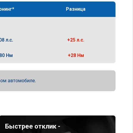
юнинг*
Разница
08 л.с.
+25 л.с.
80 Нм
+28 Нм
мом автомобиле.
Быстрее отклик -