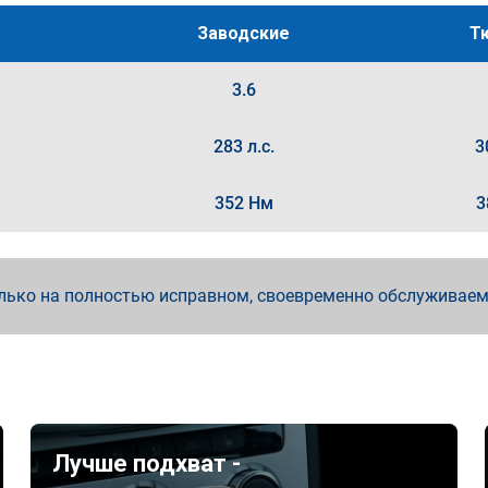
Заводские
Т
3.6
283 л.с.
3
352 Нм
3
лько на полностью исправном, своевременно обслуживае
Лучше подхват -