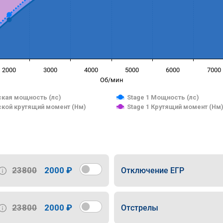
2000
3000
4000
5000
6000
7000
Об/мин
кая мощность (лс)
Stage 1 Мощность (лс)
кой крутящий момент (Нм)
Stage 1 Крутящий момент (Нм
23800
2000 ₽
Отключение ЕГР
23800
2000 ₽
Отстрелы