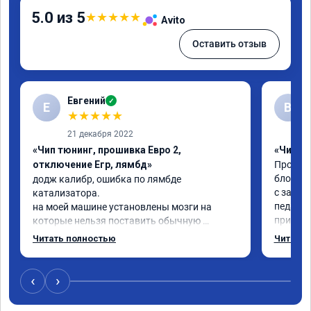
5.0 из 5
★
★
★
★
★
Avito
Оставить отзыв
Евгений
✓
Е
В
★
★
★
★
★
21 декабря 2022
«Чип тюнинг, прошивка Евро 2,
«Чип тю
отключение Егр, лямбд»
Прошива
блокиро
додж калибр, ошибка по лямбде 
с завод
катализатора.

педаль 
на моей машине установлены мозги на 
приехал
которые нельзя поставить обычную 
недостат
прошивку под евро 2.

Читать полностью
Читать 
Когда з
обратился к Даниилу, он направил 
всего ж
исходный код мозгов программисту, 
примерн
который изменил код, далее Даниил за 30 
‹
›
никаких
сек залил его в мозги.

дроссел
проехал уже 100 км ошибка не появилась, 