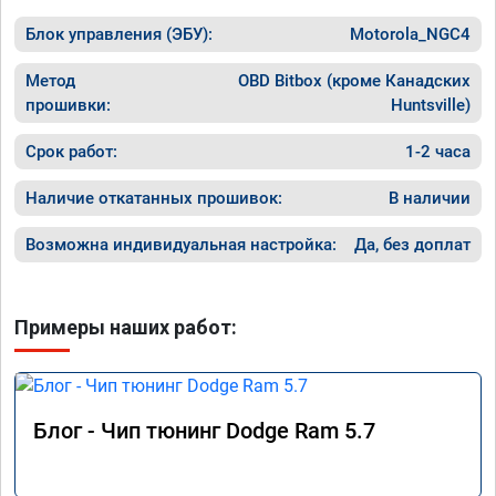
на газ,
машина едет хорошо.

в Москв
Блок управления (ЭБУ):
хотя раньше после сброса ошибке 
Motorola_NGC4
темпера
выскакивал ошибка через 20км.

за 60, 
работой доволен.
Метод
OBD Bitbox (кроме Канадских
он нако
прошивки:
Huntsville)
прыгает
дроссел
Срок работ:
1-2 часа
полност
По резу
Наличие откатанных прошивок:
В наличии
прошивк
Возможна индивидуальная настройка:
Да, без доплат
Примеры наших работ:
Блог - Чип тюнинг Dodge Ram 5.7