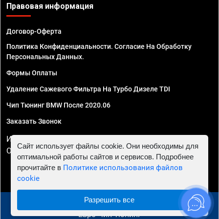
Правовая информация
Договор-Оферта
Политика Конфиденциальности. Согласие На Обработку
Персональных Данных.
Формы Оплаты
Удаление Сажевого Фильтра На Турбо Дизеле TDI
Чип Тюнинг BMW После 2020.06
Заказать Звонок
ИП Смирнов Георгий Павлович. ИНН 781302555843,
Сайт использует файлы cookie. Они необходимы для
ОГРНИП 324470400032610
оптимальной работы сайтов и сервисов. Подробнее
прочитайте в
Политике использования файлов
cookie
Разрешить все
© 2010 - 2026 Чип тюнинг в Астрахани - Автосервис
"Евро Чип Тюнинг"