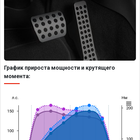
График прироста мощности и крутящего
момента:
л.с.
Нм
200
150
100
100