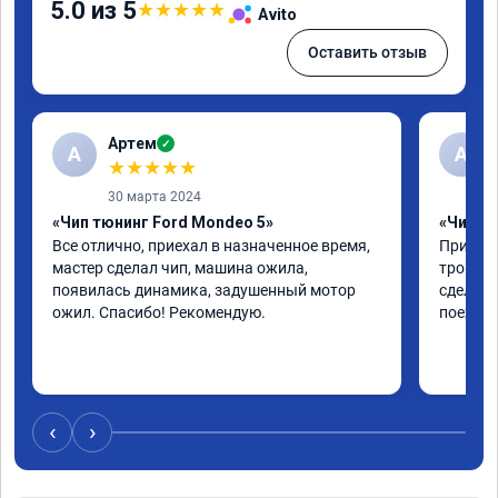
5.0 из 5
★
★
★
★
★
Avito
Оставить отзыв
Артем
✓
А
А
★
★
★
★
★
30 марта 2024
«Чип тюнинг Ford Mondeo 5»
«Чип тю
Все отлично, приехал в назначенное время, 
Приехал
мастер сделал чип, машина ожила, 
троила 
появилась динамика, задушенный мотор 
сделали
ожил. Спасибо! Рекомендую.
поехала
‹
›