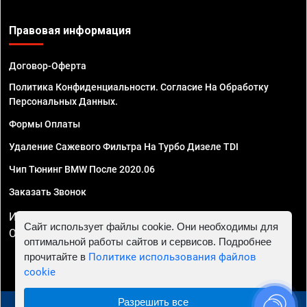
Правовая информация
Договор-Оферта
Политика Конфиденциальности. Согласие На Обработку
Персональных Данных.
Формы Оплаты
Удаление Сажевого Фильтра На Турбо Дизеле TDI
Чип Тюнинг BMW После 2020.06
Заказать Звонок
ИП Смирнов Георгий Павлович. ИНН 781302555843,
Сайт использует файлы cookie. Они необходимы для
ОГРНИП 324470400032610
оптимальной работы сайтов и сервисов. Подробнее
прочитайте в
Политике использования файлов
cookie
Разрешить все
© 2010 - 2026 Чип тюнинг в Астрахани - Автосервис