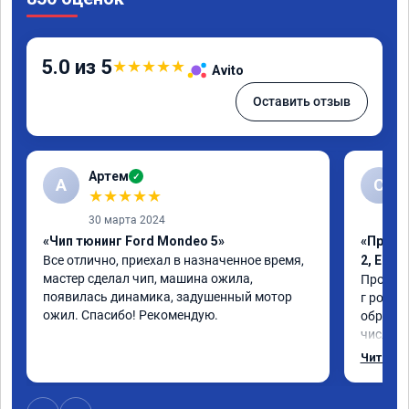
5.0 из 5
★
★
★
★
★
Avito
Оставить отзыв
Артем
✓
А
С
★
★
★
★
★
30 марта 2024
«Чип тюнинг Ford Mondeo 5»
«Проши
Все отлично, приехал в назначенное время, 
2, Егр
мастер сделал чип, машина ожила, 
Прошили
появилась динамика, задушенный мотор 
г рожден
ожил. Спасибо! Рекомендую.
обратил
число, 
важно р
Читать 
которая
Обновил
братишка