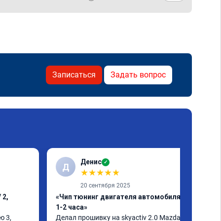
Записаться
Задать вопрос
Денис
✓
Д
★
★
★
★
★
20 сентября 2025
 2,
«Чип тюнинг двигателя автомобиля за
1-2 часа»
 3, 
Делал прошивку на skyactiv 2.0 Mazda 3
