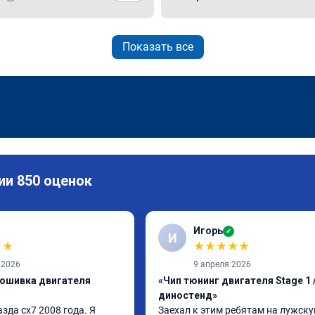
Показать все
ии 850 оценок
Игорь
✓
И
★
★
★
★
★
★
★
 2026
9 апреля 2026
рошивка двигателя
«Чип тюнинг двигателя Stage 1 /
диностенд»
да сх7 2008 года. Я 
Заехал к этим ребятам на лужскую