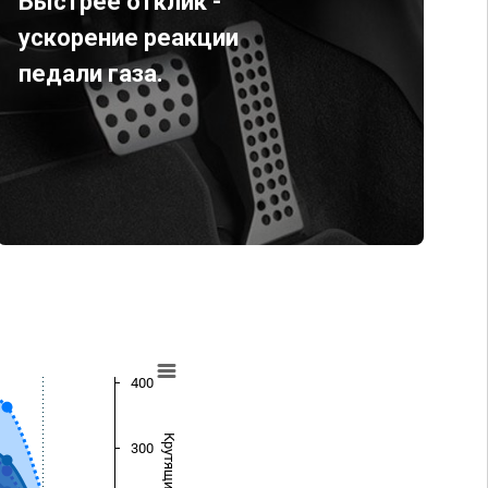
Быстрее отклик -
ускорение реакции
педали газа.
400
300