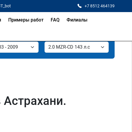
CT_bot
+7 8512 464139
я
Примеры работ
FAQ
Филиалы
в Астрахани.