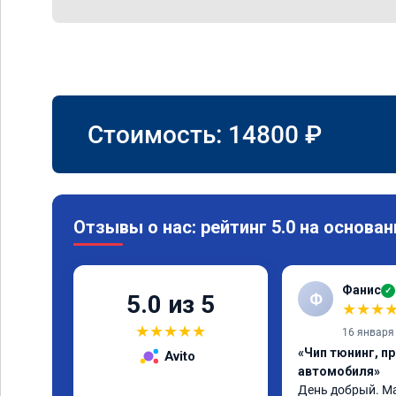
Стоимость:
14800
₽
Отзывы о нас: рейтинг 5.0 на основан
Фанис
✓
Ф
5.0 из 5
★
★
★
★
★
★
★
★
16 января
«Чип тюнинг, п
Avito
автомобиля»
День добрый. Маз