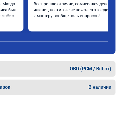
ь Мазда 
Все прошло отлично, сомневался делать 
виса был 
или нет, но в итоге не пожалел что сделал, 
омобиля, 
к мастеру вообще ноль вопросов!
езче что 
ход 
ь рад и 
ваш 
енно 
анесёт
OBD (PCM / Bitbox)
ивок:
В наличии