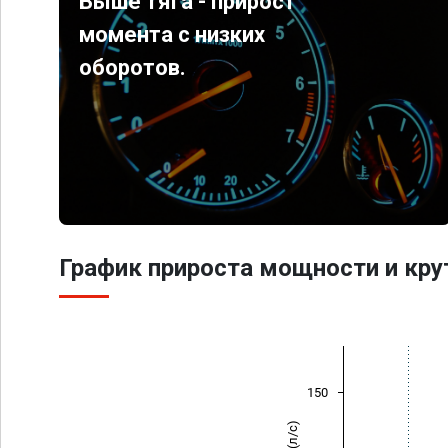
Выше тяга - прирост
момента с низких
оборотов.
График прироста мощности и кр
150