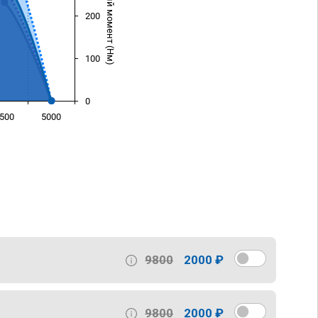
Крутящий момент (Нм)
200
100
0
500
5000
)
9800
2000 ₽
9800
2000 ₽