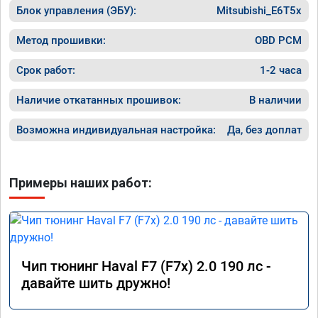
Блок управления (ЭБУ):
в работу. Знают своё дело. По времени 1,5 
Mitsubishi_E6T5x
часа длилась процедура. Цена конечно 
отличается от заявленной. Но результатом 
Метод прошивки:
OBD PCM
я доволен. Машинка не едет, а летит прям. 
Парням благодарность!!!!
Срок работ:
1-2 часа
Наличие откатанных прошивок:
В наличии
Возможна индивидуальная настройка:
Да, без доплат
Примеры наших работ:
Чип тюнинг Haval F7 (F7x) 2.0 190 лс -
давайте шить дружно!