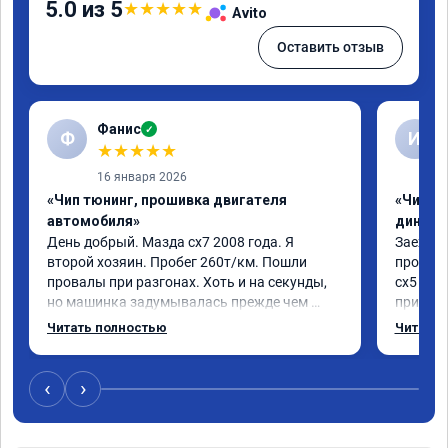
5.0 из 5
★
★
★
★
★
Avito
Оставить отзыв
Фанис
✓
Ф
И
★
★
★
★
★
16 января 2026
«Чип тюнинг, прошивка двигателя
«Чип тю
автомобиля»
диност
День добрый. Мазда сх7 2008 года. Я 
Заехал 
второй хозяин. Пробег 260т/км. Пошли 
прошить
провалы при разгонах. Хоть и на секунды, 
сх5 2.0л
но машинка задумывалась прежде чем 
приятно
разогнаться. Года 4 назад удалял 
педаль 
Читать полностью
Читать 
катализаторы без перепрошивок. Никаких 
ли, раз
ошибок не было. Но пообщавшись с 
не изме
людьми, решил всё таки сделать 
данную 
‹
›
перепрошивку. Увидел в авито ваше 
исправе
объявление и решил обратиться к вам за 
вреда э
помощью. Ребята приветливые, сразу взяли 