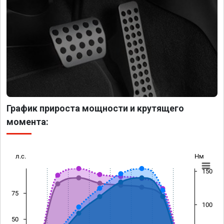
График прироста мощности и крутящего
момента:
л.с.
Нм
150
75
100
50