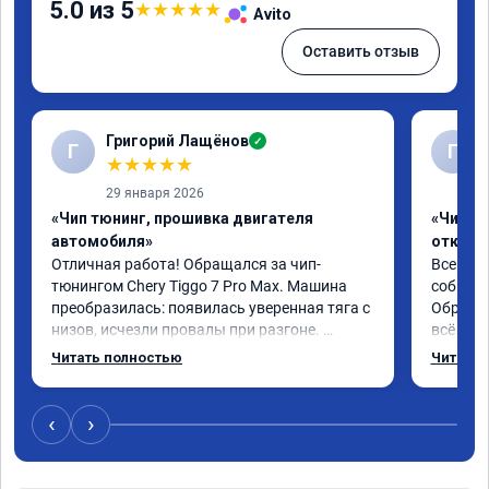
5.0 из 5
★
★
★
★
★
Avito
Оставить отзыв
Григорий Лащёнов
✓
Г
Г
★
★
★
★
★
29 января 2026
«Чип тюнинг, прошивка двигателя
«Чип тю
автомобиля»
отключе
Отличная работа! Обращался за чип-
Всем до
тюнингом Chery Tiggo 7 Pro Max. Машина 
собирал
преобразилась: появилась уверенная тяга с 
Обратил
низов, исчезли провалы при разгоне. 
всё в п
Расход в спокойном режиме даже немного 
записал
Читать полностью
Читать 
снизился. Все сделали профессионально, с 
часа и 
подробной консультацией. Рекомендую 
,спасиб
всем, кто сомневается.
ао11462
‹
›