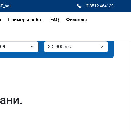
CT_bot
+7 8512 464139
я
Примеры работ
FAQ
Филиалы
ани.