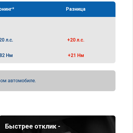
юнинг*
Разница
20 л.с.
+20 л.с.
82 Нм
+21 Нм
мом автомобиле.
Быстрее отклик -