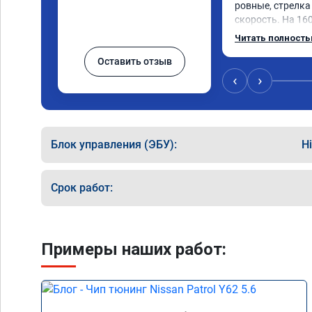
ровные, стрелка 
скорость. На 160
3000.расход тот-
Читать полност
Услугой доволен
Оставить отзыв
‹
›
Блок управления (ЭБУ):
H
Срок работ:
Примеры наших работ: