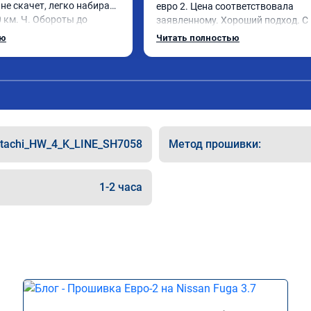
не скачет, легко набирает 
евро 2. Цена соответствовала 
 км. Ч. Обороты до 
заявленному. Хороший подход. С 
же без изменения 12л. 
уважением общались. Благодарю 
ью
Читать полностью
. Рекомендую.
помощь. Может быть самовнушени
машина ожила. Едет лучше и легче
советую. Не скупитесь на 2-3 тыс и
едьте к тем у кого дешевле.
itachi_HW_4_K_LINE_SH7058
Метод прошивки:
1-2 часа