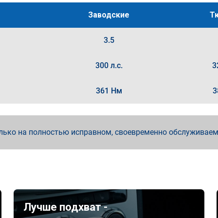
Заводские
Т
3.5
300 л.с.
3
361 Нм
3
лько на полностью исправном, своевременно обслуживае
Лучше подхват -