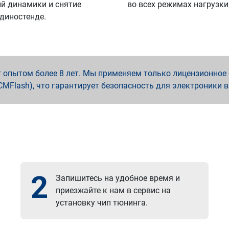
й динамики и снятие
во всех режимах нагрузки
 диностенде.
опытом более 8 лет. Мы применяем только лицензионное о
x, PCMFlash), что гарантирует безопасность для электроники 
2
Запишитесь на удобное время и
приезжайте к нам в сервис на
установку чип тюнинга.