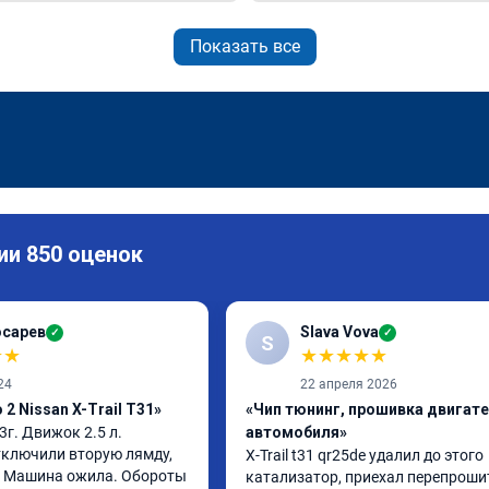
Показать все
ии 850 оценок
осарев
Slava Vova
✓
✓
S
★
★
★
★
★
★
★
24
22 апреля 2026
2 Nissan X-Trail T31»
«Чип тюнинг, прошивка двигат
13г. Движок 2.5 л. 
автомобиля»
ключили вторую лямду, 
X-Trail t31 qr25de удалил до этого 
. Машина ожила. Обороты 
катализатор, приехал перепрошит