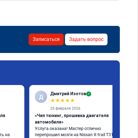
Записаться
Задать вопрос
Дмитрий Изотов
✓
Д
★
★
★
★
★
20 февраля 2026
еля
«Чип тюнинг, прошивка двигателя
автомобиля»
Услуга оказана! Мастер отлично 
ь на 
перепрошил мозги на Nissan X-trail T31 