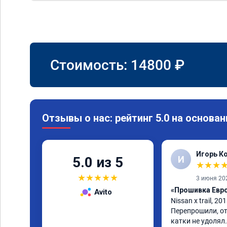
Стоимость:
14800
₽
Отзывы о нас: рейтинг 5.0 на основан
Игорь К
И
5.0 из 5
★
★
★
★
★
★
★
★
3 июня 20
«Прошивка Евро 
Avito
Nissan x trаil, 20
Перепрошили, от
катки не удолял