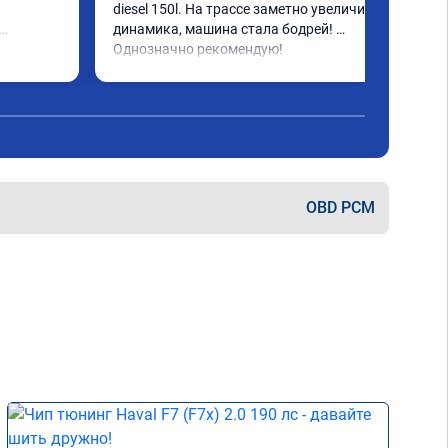
diesel 150l. На трассе заметно увеличилась 
динамика, машина стала бодрей! 
за 
Однозначно рекомендую!
е, но 
 👍 
 не 
OBD PCM