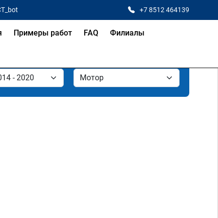
CT_bot
+7 8512 464139
я
Примеры работ
FAQ
Филиалы