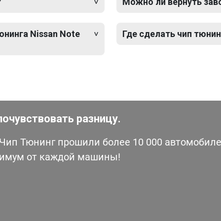
?
Можно ли вернуть зав
юнинга Nissan Note
Где сделать чип тюнин
почувствовать разницу.
ип Тюнинг прошили более 10 000 автомобилей
симум от каждой машины!