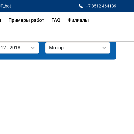
CT_bot
+7 8512 464139
я
Примеры работ
FAQ
Филиалы