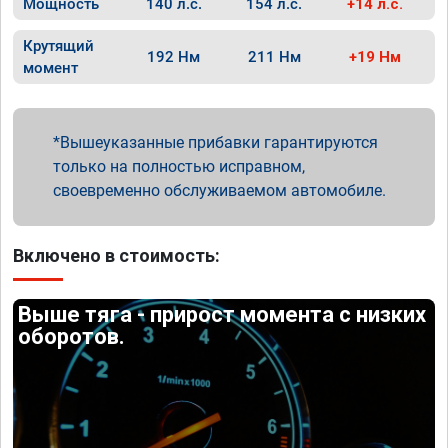
Мощность
140 л.с.
154 л.с.
+14 л.с.
Крутящий
192 Нм
211 Нм
+19 Нм
момент
Вышеуказанные прибавки гарантируются
только на полностью исправном,
своевременно обслуживаемом автомобиле.
Включено в стоимость:
Выше тяга - прирост момента с низких
оборотов.