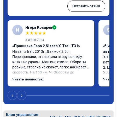
Оставить отзыв
Игорь Косарев
✓
И
S
★
★
★
★
★
3 июня 2024
«Прошивка Евро 2 Nissan X-Trail T31»
«Чип т
Nissan x trаil, 2013г. Движок 2.5 л. 
автомо
Перепрошили, отключили вторую лямду, 
X-Trail 
катки не удолял. Машина ожила. Обороты 
катализ
ровные, стрелка не скачет, легко набирает 
2. Цена
скорость. На 160 км. Ч. Обороты до 
Хороший
3000.расход тот-же без изменения 12л. 
Благода
Читать полностью
Читать 
Услугой доволен. Рекомендую.
самовну
лучше и 
3 тыс и 
‹
›
Блок управления