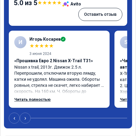
5.0 из 5
★
★
★
★
★
Avito
Оставить отзыв
Игорь Косарев
✓
И
S
★
★
★
★
★
3 июня 2024
«Прошивка Евро 2 Nissan X-Trail T31»
«Чип т
Nissan x trаil, 2013г. Движок 2.5 л. 
автомо
Перепрошили, отключили вторую лямду, 
X-Trail 
катки не удолял. Машина ожила. Обороты 
катализ
ровные, стрелка не скачет, легко набирает 
2. Цена
скорость. На 160 км. Ч. Обороты до 
Хороший
3000.расход тот-же без изменения 12л. 
Благода
Читать полностью
Читать 
Услугой доволен. Рекомендую.
самовну
лучше и 
3 тыс и 
‹
›