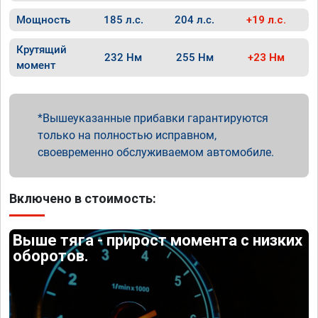
Мощность
185 л.с.
204 л.с.
+19 л.с.
Крутящий
232 Нм
255 Нм
+23 Нм
момент
Вышеуказанные прибавки гарантируются
только на полностью исправном,
своевременно обслуживаемом автомобиле.
Включено в стоимость:
Выше тяга - прирост момента с низких
оборотов.