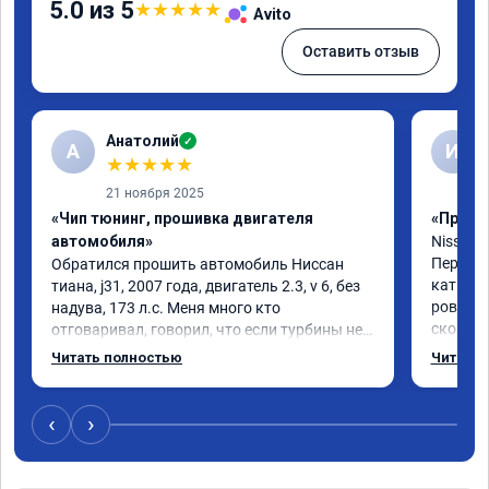
5.0 из 5
★
★
★
★
★
Avito
Оставить отзыв
Анатолий
✓
А
И
★
★
★
★
★
21 ноября 2025
«Чип тюнинг, прошивка двигателя
«Прошив
автомобиля»
Nissan x
Перепро
Обратился прошить автомобиль Ниссан 
катки н
тиана, j31, 2007 года, двигатель 2.3, v 6, без 
ровные,
надува, 173 л.с. Меня много кто 
скорост
отговаривал, говорил, что если турбины нет, 
3000.ра
то прошивка будет не заметна и смысла 
Читать полностью
Читать 
Услугой
платить за прошивку деньги нет ни какого. 
Вопреки всем я сделал прошивку и очень 
этому рад, так как автомобиль стал живым, 
‹
›
раскручивать двигатель больше не надо, 
реакция на нажатие газа стала 
молниеносной, пропала вялость и скучная 