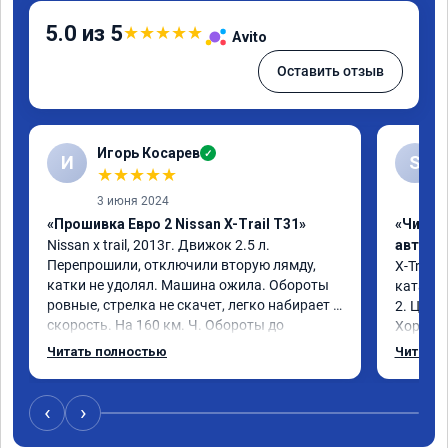
5.0 из 5
★
★
★
★
★
Avito
Оставить отзыв
Игорь Косарев
✓
И
S
★
★
★
★
★
3 июня 2024
«Прошивка Евро 2 Nissan X-Trail T31»
«Чип т
Nissan x trаil, 2013г. Движок 2.5 л. 
автомо
Перепрошили, отключили вторую лямду, 
X-Trail 
катки не удолял. Машина ожила. Обороты 
катализ
ровные, стрелка не скачет, легко набирает 
2. Цена
скорость. На 160 км. Ч. Обороты до 
Хороший
3000.расход тот-же без изменения 12л. 
Благода
Читать полностью
Читать 
Услугой доволен. Рекомендую.
самовну
лучше и 
3 тыс и 
‹
›