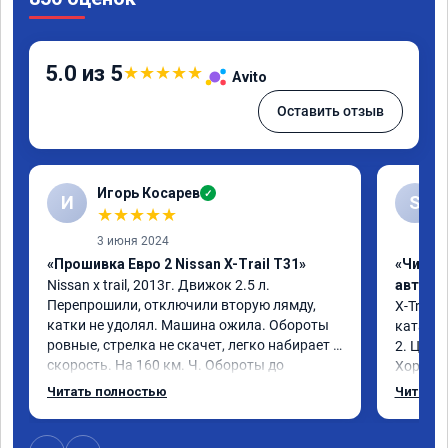
5.0 из 5
★
★
★
★
★
Avito
Оставить отзыв
Игорь Косарев
✓
И
S
★
★
★
★
★
3 июня 2024
«Прошивка Евро 2 Nissan X-Trail T31»
«Чип т
Nissan x trаil, 2013г. Движок 2.5 л. 
автомо
Перепрошили, отключили вторую лямду, 
X-Trail 
катки не удолял. Машина ожила. Обороты 
катализ
ровные, стрелка не скачет, легко набирает 
2. Цена
скорость. На 160 км. Ч. Обороты до 
Хороший
3000.расход тот-же без изменения 12л. 
Благода
Читать полностью
Читать 
Услугой доволен. Рекомендую.
самовну
лучше и 
3 тыс и 