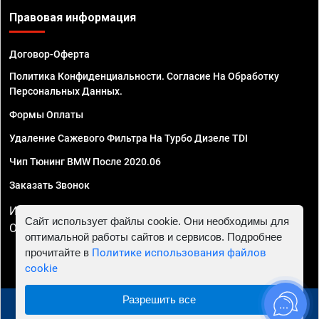
Правовая информация
Договор-Оферта
Политика Конфиденциальности. Согласие На Обработку
Персональных Данных.
Формы Оплаты
Удаление Сажевого Фильтра На Турбо Дизеле TDI
Чип Тюнинг BMW После 2020.06
Заказать Звонок
ИП Смирнов Георгий Павлович. ИНН 781302555843,
Сайт использует файлы cookie. Они необходимы для
ОГРНИП 324470400032610
оптимальной работы сайтов и сервисов. Подробнее
прочитайте в
Политике использования файлов
cookie
Разрешить все
© 2010 - 2026 Чип тюнинг в Астрахани - Автосервис