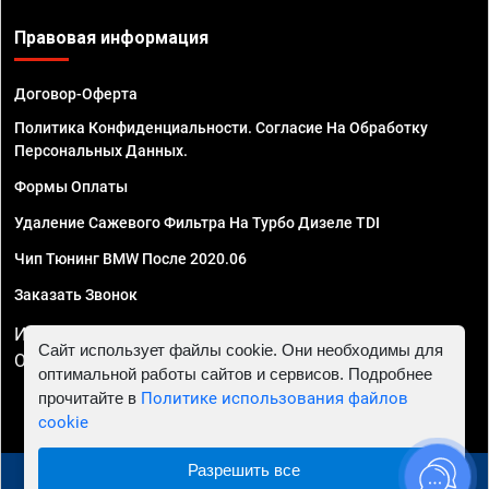
Правовая информация
Договор-Оферта
Политика Конфиденциальности. Согласие На Обработку
Персональных Данных.
Формы Оплаты
Удаление Сажевого Фильтра На Турбо Дизеле TDI
Чип Тюнинг BMW После 2020.06
Заказать Звонок
ИП Смирнов Георгий Павлович. ИНН 781302555843,
Сайт использует файлы cookie. Они необходимы для
ОГРНИП 324470400032610
оптимальной работы сайтов и сервисов. Подробнее
прочитайте в
Политике использования файлов
cookie
Разрешить все
© 2010 - 2026 Чип тюнинг в Астрахани - Автосервис