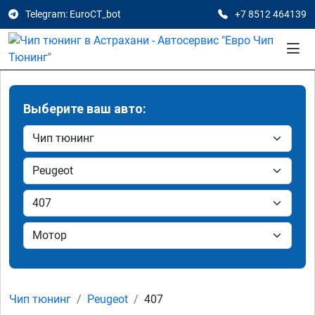
Telegram: EuroCT_bot
+7 8512 464139
Выберите ваш авто:
Чип тюнинг
Peugeot
407