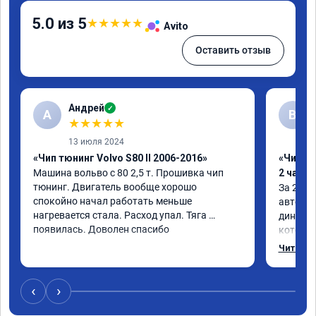
5.0 из 5
★
★
★
★
★
Avito
Оставить отзыв
Андрей
✓
А
В
★
★
★
★
★
13 июля 2024
«Чип тюнинг Volvo S80 II 2006-2016»
«Чип тю
Машина вольво с 80 2,5 т. Прошивка чип 
2 часа»
тюнинг. Двигатель вообще хорошо 
За 2 час
спокойно начал работать меньше 
автомоб
нагревается стала. Расход упал. Тяга 
динамик
появилась. Доволен спасибо
который
230+ на 
Читать 
большое
‹
›