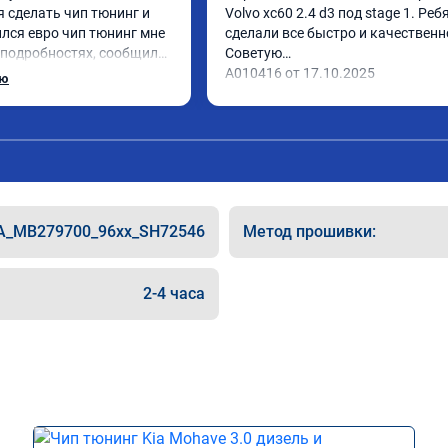
 сделать чип тюнинг и 
Volvo xc60 2.4 d3 под stage 1. Ребя
лся евро чип тюнинг мне 
сделали все быстро и качественно
 подробностях, сообщили 
Советую

 Приехал в назначенное 
А010416 от 17.10.2025
ью
 готово, разница ощутима 
сибо! дали гарантию и 
462 ,знают своё дело 
A_MB279700_96xx_SH72546
Метод прошивки:
2-4 часа