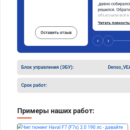
,давно собирался
решился. Обрати
объяснили всё в
сумму записали.
Читать полност
время 2.5 часа и
Оставить отзыв
, я доволен ,спа
сертификат ао11
‹
›
рекомендую 👍
Блок управления (ЭБУ):
Denso_VE
Срок работ:
Примеры наших работ: