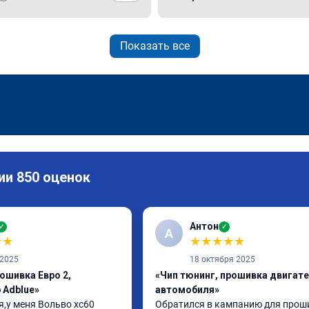
Показать все
ии 850 оценок
Антон
✓
✓
А
★
★
★
★
★
★
★
 2025
18 октября 2025
ошивка Евро 2,
«Чип тюнинг, прошивка двигат
 Adblue»
автомобиля»
,у меня Вольво xc60 
Обратился в кампанию для проши