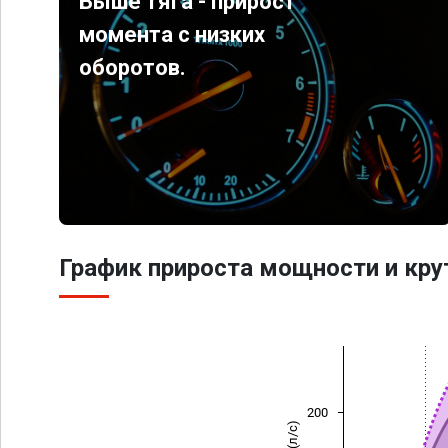
Выше тяга - прирост
момента с низких
оборотов.
График прироста мощности и кр
200