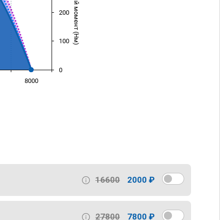
Крутящий момент (Нм)
200
100
0
8000
)
16600
2000 ₽
27800
7800 ₽