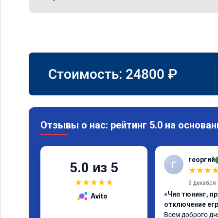
Стоимость:
24800
₽
Отзывы о нас: рейтинг 5.0 на основан
георгий
Г
5.0 из 5
★
★
★
★
★
★
★
★
9 декабря
«Чип тюнинг, пр
Avito
отключение егр
Всем доброго дня