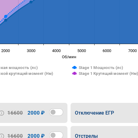
2000
3000
4000
5000
6000
7000
Об/мин
кая мощность (лс)
Stage 1 Мощность (лс)
кой крутящий момент (Нм)
Stage 1 Крутящий момент (Нм
16600
2000 ₽
Отключение ЕГР
16600
2000 ₽
Отстрелы