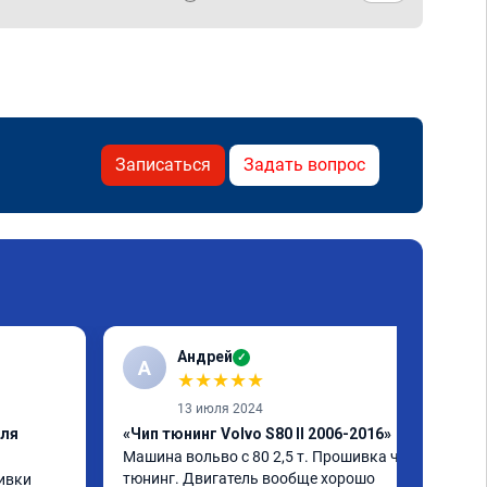
Записаться
Задать вопрос
Андрей
✓
А
★
★
★
★
★
13 июля 2024
еля
«Чип тюнинг Volvo S80 II 2006-2016»
Машина вольво с 80 2,5 т. Прошивка чип 
тюнинг. Двигатель вообще хорошо 
вки 