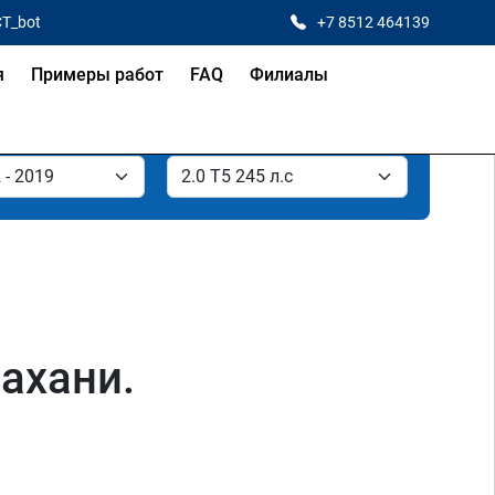
CT_bot
+7 8512 464139
я
Примеры работ
FAQ
Филиалы
рахани.