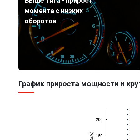
Выше тяга - прирост
момента с низких
оборотов.
График прироста мощности и кр
200
150