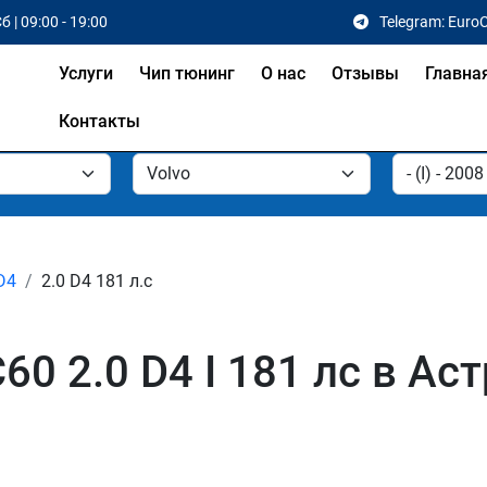
б | 09:00 - 19:00
Telegram: Euro
Услуги
Чип тюнинг
О нас
Отзывы
Главна
Контакты
D4
2.0 D4 181 л.с
60 2.0 D4 I 181 лс в Ас