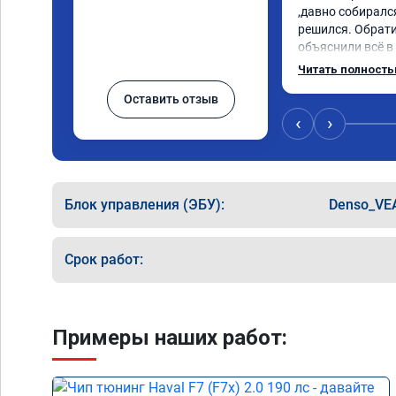
,давно собирался
решился. Обрати
объяснили всё в
сумму записали.
Читать полност
время 2.5 часа и
Оставить отзыв
, я доволен ,спа
сертификат ао11
‹
›
рекомендую 👍
Блок управления (ЭБУ):
Denso_VE
Срок работ:
Примеры наших работ: