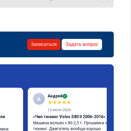
Записаться
Задать вопрос
Андрей
✓
А
★
★
★
★
★
13 июля 2024
еля
«Чип тюнинг Volvo S80 II 2006-2016»
Машина вольво с 80 2,5 т. Прошивка чип 
тюнинг. Двигатель вообще хорошо 
вки 