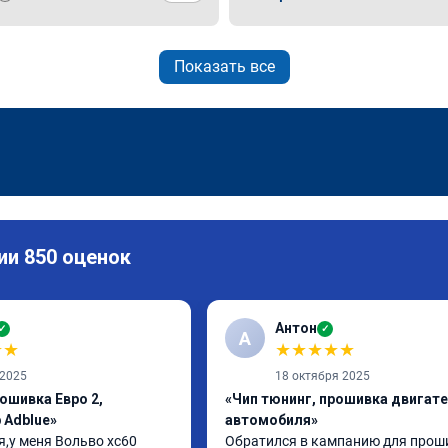
Показать все
ии 850 оценок
Антон
✓
✓
А
★
★
★
★
★
★
★
 2025
18 октября 2025
ошивка Евро 2,
«Чип тюнинг, прошивка двигат
 Adblue»
автомобиля»
,у меня Вольво xc60 
Обратился в кампанию для проши