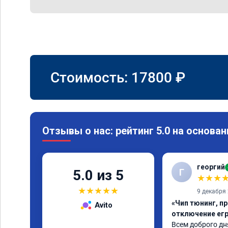
Стоимость:
17800
₽
Отзывы о нас: рейтинг 5.0 на основан
георгий
Г
5.0 из 5
★
★
★
★
★
★
★
★
9 декабря
«Чип тюнинг, пр
Avito
отключение егр
Всем доброго дня