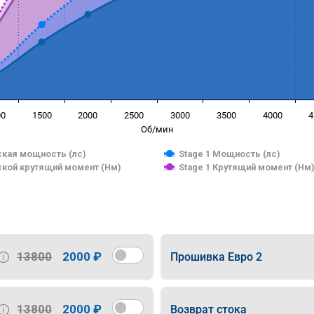
00
1500
2000
2500
3000
3500
4000
4
Об/мин
кая мощность (лс)
Stage 1 Мощность (лс)
кой крутящий момент (Нм)
Stage 1 Крутящий момент (Нм
13800
2000 ₽
Прошивка Евро 2
13800
2000 ₽
Возврат стока