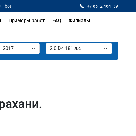
CT_bot
+7 8512 464139
я
Примеры работ
FAQ
Филиалы
трахани.