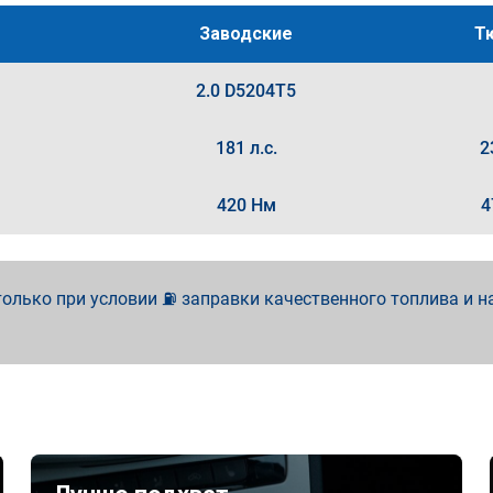
Заводские
Т
2.0 D5204T5
181 л.с.
2
420 Нм
4
олько при условии ⛽ заправки качественного топлива и н