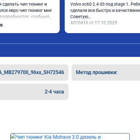
 сделать чип тюнинг и 
Volvo xc60 2.4 d3 под stage 1. Ребя
лся евро чип тюнинг мне 
сделали все быстро и качественно
 подробностях, сообщили 
Советую

 Приехал в назначенное 
А010416 от 17.10.2025
ью
 готово, разница ощутима 
сибо! дали гарантию и 
462 ,знают своё дело 
A_MB279700_96xx_SH72546
Метод прошивки:
2-4 часа