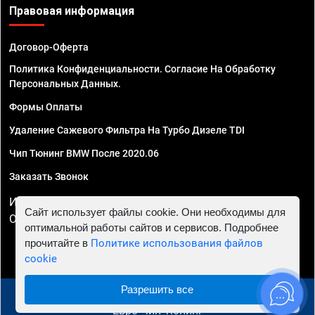
Правовая информация
Договор-Оферта
Политика Конфиденциальности. Согласие На Обработку
Персональных Данных.
Формы Оплаты
Удаление Сажевого Фильтра На Турбо Дизеле TDI
Чип Тюнинг BMW После 2020.06
Заказать Звонок
ИП Смирнов Георгий Павлович. ИНН 781302555843,
Сайт использует файлы cookie. Они необходимы для
ОГРНИП 324470400032610
оптимальной работы сайтов и сервисов. Подробнее
прочитайте в
Политике использования файлов
cookie
Разрешить все
© 2010 - 2026 Чип тюнинг в Астрахани - Автосервис
"Евро Чип Тюнинг"