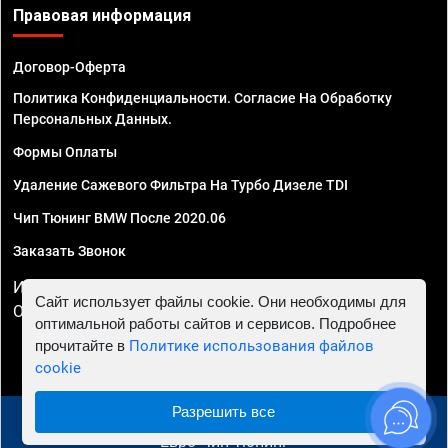
Правовая информация
Договор-Оферта
Политика Конфиденциальности. Согласие На Обработку
Персональных Данных.
Формы Оплаты
Удаление Сажевого Фильтра На Турбо Дизеле TDI
Чип Тюнинг BMW После 2020.06
Заказать Звонок
ИП Смирнов Георгий Павлович. ИНН 781302555843,
Сайт использует файлы cookie. Они необходимы для
ОГРНИП 324470400032610
оптимальной работы сайтов и сервисов. Подробнее
прочитайте в
Политике использования файлов
cookie
Разрешить все
© 2010 - 2026 Чип тюнинг в Астрахани - Автосервис
"Евро Чип Тюнинг"