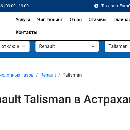
б | 09:00 - 19:00
Telegram: Euro
Услуги
Чип тюнинг
О нас
Отзывы
Главна
Контакты
ыхлопных газов
Renault
Talisman
ult Talisman в Астрах