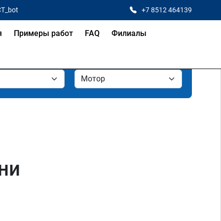
CT_bot
+7 8512 464139
я
Примеры работ
FAQ
Филиалы
ани