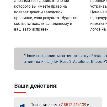
дневный тест-драйв, в течение
пробной 
которого вы имеете право на
устраива
возврат денег и заводской
Цена не 
прошивки, если результат будет не
процедур
соответствовать заявленному и
изменени
ваш авто исправен.
логов на
Наши специалисты по чип тюнингу обладают 
и чип тюнинга (Flex, Kess 3, Autotuner, Bitbo
Ваши действия:
Позвоните нам
+7 8512 464139
и