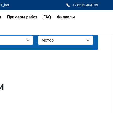
CT_bot
+7 8512 464139
я
Примеры работ
FAQ
Филиалы
и