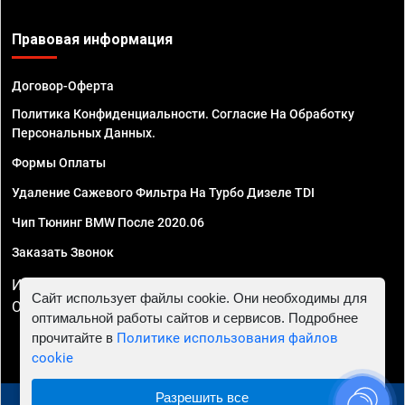
Правовая информация
Договор-Оферта
Политика Конфиденциальности. Согласие На Обработку
Персональных Данных.
Формы Оплаты
Удаление Сажевого Фильтра На Турбо Дизеле TDI
Чип Тюнинг BMW После 2020.06
Заказать Звонок
ИП Смирнов Георгий Павлович. ИНН 781302555843,
Сайт использует файлы cookie. Они необходимы для
ОГРНИП 324470400032610
оптимальной работы сайтов и сервисов. Подробнее
прочитайте в
Политике использования файлов
cookie
Разрешить все
© 2010 - 2026 Чип тюнинг в Астрахани - Автосервис