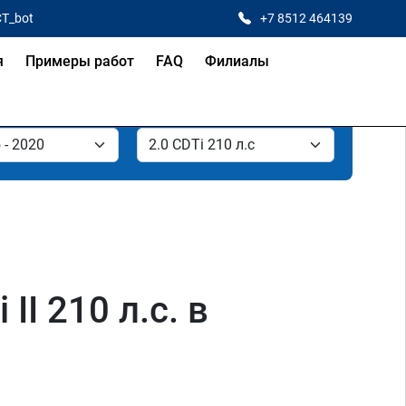
CT_bot
+7 8512 464139
я
Примеры работ
FAQ
Филиалы
II 210 л.с. в