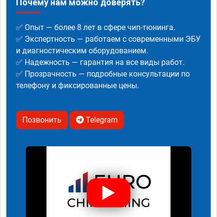
Почему нам можно доверять?
✅ Опыт — более 8 лет в сфере чип-тюнинга.
✅ Экспертность — работаем с современными ЭБУ
и диагностическим оборудованием.
✅ Надежность — гарантия на все виды работ.
✅ Прозрачность — подробные консультации по
телефону и фиксированные цены.
Позвонить
Telegram