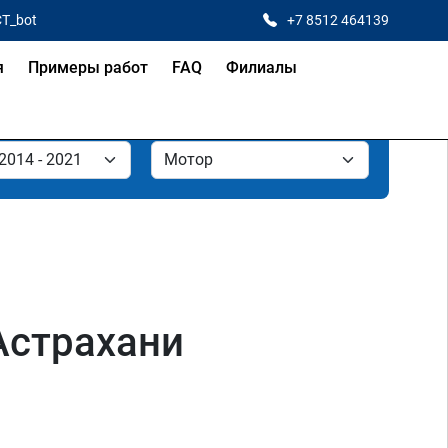
CT_bot
+7 8512 464139
я
Примеры работ
FAQ
Филиалы
Астрахани