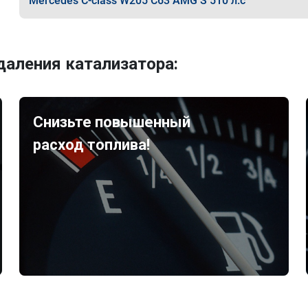
Mercedes C-class W205 C63 AMG S 510 л.с
аления катализатора:
Снизьте повышенный
расход топлива!