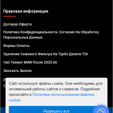
Правовая информация
Договор-Оферта
Политика Конфиденциальности. Согласие На Обработку
Персональных Данных.
Формы Оплаты
Удаление Сажевого Фильтра На Турбо Дизеле TDI
Чип Тюнинг BMW После 2020.06
Заказать Звонок
ИП Смирнов Георгий Павлович. ИНН 781302555843,
Сайт использует файлы cookie. Они необходимы для
ОГРНИП 324470400032610
оптимальной работы сайтов и сервисов. Подробнее
прочитайте в
Политике использования файлов
cookie
Разрешить все
© 2010 - 2026 Чип тюнинг в Астрахани - Автосервис