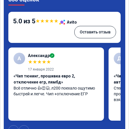
5.0 из 5
★
★
★
★
★
Avito
Оставить отзыв
Александр
✓
А
Д
★
★
★
★
★
17 января 2022
«Чип тюнинг, прошивка евро 2,
«Чип т
отключение егр, лямбд»
автомо
Всё отлично 👍👏😆, л200 поехало ощутимо 
Стейдж 
быстрей и легче. Чип +отключение ЕГР
проблем
взяли д