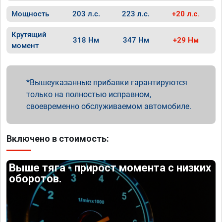
Мощность
203 л.с.
223 л.с.
+20 л.с.
Крутящий
318 Нм
347 Нм
+29 Нм
момент
Вышеуказанные прибавки гарантируются
только на полностью исправном,
своевременно обслуживаемом автомобиле.
Включено в стоимость:
Выше тяга - прирост момента с низких
оборотов.