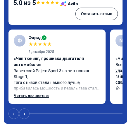
5.0 из 5
★
★
★
★
★
Avito
Оставить отзыв
Фарид
✓
Ф
N
★
★
★
★
★
5 декабря 2025
«Чип тюнинг, прошивка двигателя
«Чип тю
автомобиля»
Все отли
удалили
Завез свой Pajero Sport 3 на чип тюнинг 
гайки па
Stage 1,

сделали
Тяга с низов стала намного лучше, 
👍
прибавилась мощность и педаль газа стала 
отзывчивее.

Читать полностью
Рекомендую ребят, делают свою работу 
качественно!

‹
›
Читал что в Австралии при покупке этих 
машин сразу делают чип тюнинг, чтобы не 
было провалов.
