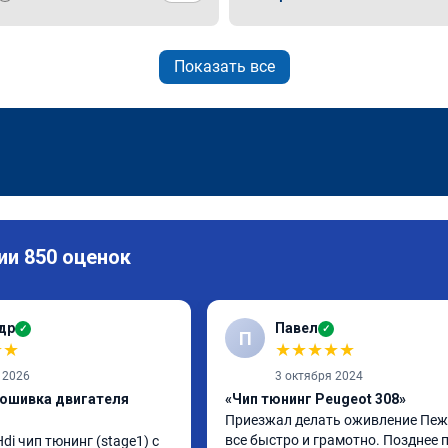
Показать все
ии 850 оценок
др
Павел
✓
✓
П
★
★
★
★
★
★
★
 2026
3 октября 2024
рошивка двигателя
«Чип тюнинг Peugeot 308»
Приезжал делать оживление Пежо
все быстро и грамотно. Позднее п
di чип тюнинг (stage1) с 