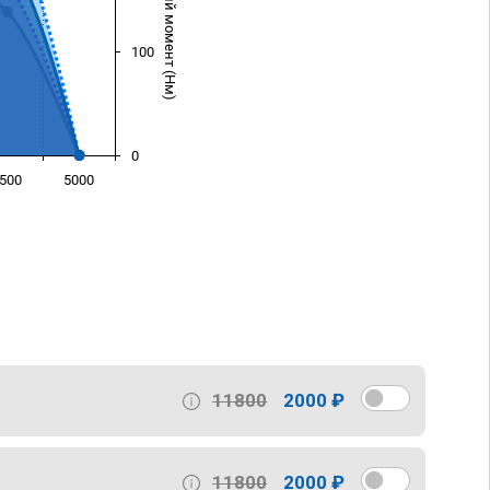
Крутящий момент (Нм)
100
0
500
5000
)
11800
2000 ₽
11800
2000 ₽