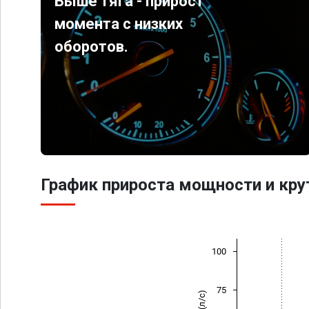
Выше тяга - прирост
момента с низких
оборотов.
График прироста мощности и кр
100
75