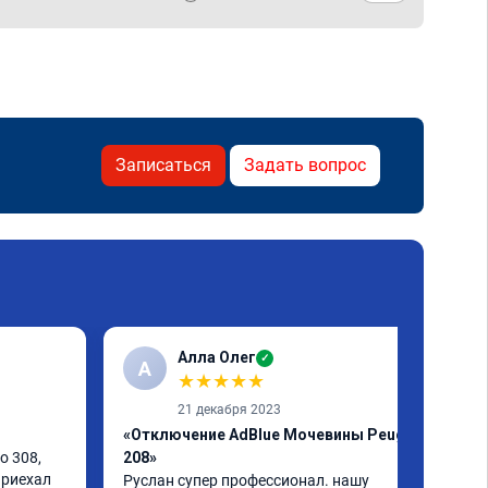
Записаться
Задать вопрос
Алла Олег
✓
А
★
★
★
★
★
21 декабря 2023
«Отключение AdBlue Мочевины Peugeot
 308, 
208»
риехал 
Руслан супер профессионал. нашу 