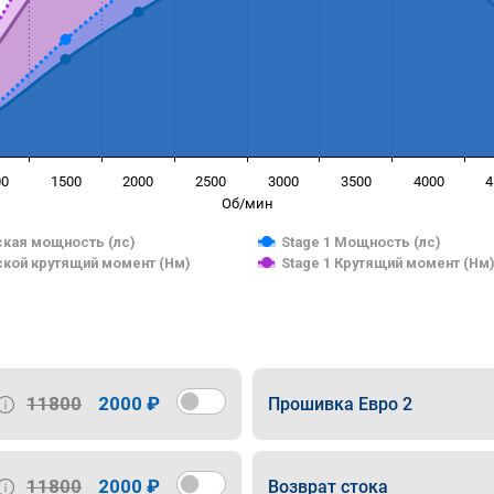
00
1500
2000
2500
3000
3500
4000
4
Об/мин
кая мощность (лс)
Stage 1 Мощность (лс)
кой крутящий момент (Нм)
Stage 1 Крутящий момент (Нм
11800
2000 ₽
Прошивка Евро 2
11800
2000 ₽
Возврат стока