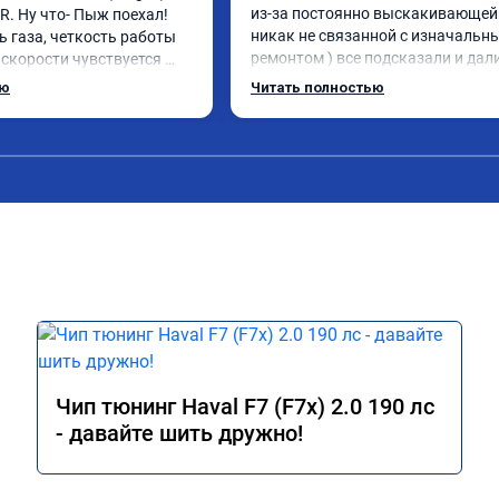
из-за постоянно выскакивающей 
. Ну что- Пыж поехал! 
никак не связанной с изначальны
 газа, четкость работы 
ремонтом ) все подсказали и дали
скорости чувствуется 
указания как поступить. Категор
мощности. Ребята 
ью
Читать полностью
рекомендую данную компанию дл
совесть, рекомендую!
сотрудничества. 🤝🏼 буду ездить
сюда
Чип тюнинг Haval F7 (F7x) 2.0 190 лс
- давайте шить дружно!