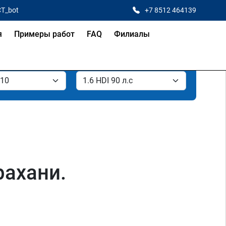
CT_bot
+7 8512 464139
я
Примеры работ
FAQ
Филиалы
рахани.