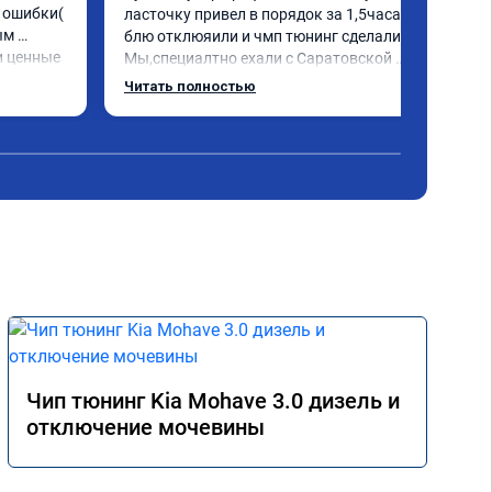
ошибки( 
ласточку привел в порядок за 1,5часа и 
м 
блю отклюяили и чмп тюнинг сделали. 
 ценные 
Мы,специалтно ехали с Саратовской 
ически 
области до Самары и не зря. Но у них есть 
Читать полностью
я 
и в Саратове и других городах сервиз.Но 
. Олько 
мы,улачно попали прям к руководителю 
,все быстро и качественно. Всем только 
сюда.
Чип тюнинг Kia Mohave 3.0 дизель и
отключение мочевины