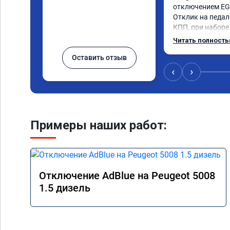
отключением EGR
Отклик на педаль
КПП, при наборе 
солидный запас 
Читать полност
постарались на 
Оставить отзыв
‹
›
Примеры наших работ:
Отключение AdBlue на Peugeot 5008
1.5 дизель