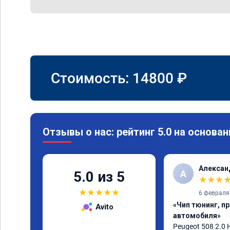
Стоимость:
14800
₽
Отзывы о нас: рейтинг 5.0 на основан
Алексан
А
5.0 из 5
★
★
★
★
★
★
★
★
6 февраля
«Чип тюнинг, п
Avito
автомобиля»
Peugeot 508 2.0 H