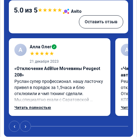
5.0 из 5
★
★
★
★
★
Avito
Оставить отзыв
Алла Олег
✓
А
А
★
★
★
★
★
21 декабря 2023
«Отключение AdBlue Мочевины Peugeot
«Чип т
208»
автомо
Руслан супер профессионал. нашу ласточку 
Peugeot 
привел в порядок за 1,5часа и блю 
отключе
отклюяили и чмп тюнинг сделали. 
Отклик 
Мы,специалтно ехали с Саратовской 
КПП, пр
области до Самары и не зря. Но у них есть и 
солидны
Читать полностью
Читать 
в Саратове и других городах сервиз.Но 
постара
мы,улачно попали прям к руководителю 
,все быстро и качественно. Всем только 
‹
›
сюда.