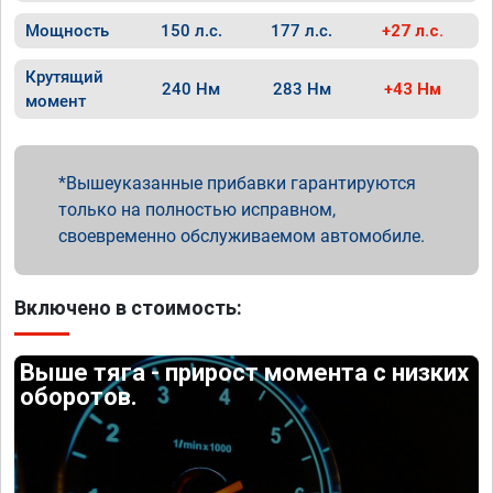
Мощность
150 л.с.
177 л.с.
+27 л.с.
Крутящий
240 Нм
283 Нм
+43 Нм
момент
Вышеуказанные прибавки гарантируются
только на полностью исправном,
своевременно обслуживаемом автомобиле.
Включено в стоимость:
Выше тяга - прирост момента с низких
оборотов.