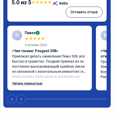
5.0 из 5
★
★
★
★
★
Avito
Оставить отзыв
Павел
✓
П
И
★
★
★
★
★
3 октября 2024
«Чип тюнинг Peugeot 308»
«Чип тю
Приезжал делать оживление Пежо 308, все 
отключ
быстро и грамотно. Позднее приехал из-за 
Прошил 
постоянно выскакивающей ошибки( никак 
30мин.

не связанной с изначальным ремонтом ) все 
Все объ
подсказали и дали ценные указания как 
Рекоме
поступить. Категорически рекомендую 
Читать полностью
данную компанию для сотрудничества. 🤝🏼 
буду ездить. Олько сюда
‹
›