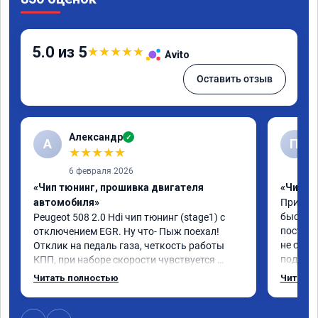
5.0 из 5
★
★
★
★
★
Avito
Оставить отзыв
Александр
✓
А
П
★
★
★
★
★
6 февраля 2026
«Чип тюнинг, прошивка двигателя
«Чип тю
автомобиля»
Приезжа
быстро 
Peugeot 508 2.0 Hdi чип тюнинг (stage1) с 
постоян
отключением EGR. Ну что- Пыж поехал! 
не связ
Отклик на педаль газа, четкость работы 
подсказ
КПП, при наборе скорости чувствуется 
поступи
солидный запас мощности. Ребята 
Читать полностью
Читать 
данную 
постарались на совесть, рекомендую!
буду ез