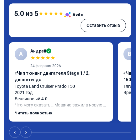
5.0 из 5
★
★
★
★
★
Avito
Оставить отзыв
Андрей
✓
А
В
★
★
★
★
★
24 февраля 2026
«Чип тюнинг двигателя Stage 1 / 2,
«Чип тю
диностенд»
150»
Toyota Land Cruiser Prado 150

Тяга ст
2021 год

Время 
Бензиновый 4.0

Что могу сказать… Машина зажила новую 
жизнь)

Читать полностью
Я, конечно, ожидал что что-то поменяется, 
но реальность превзошла ожидания.

Самое заметное - машина стала лучше 
‹
›
отзываться на педаль газа и тянуть с низов.
