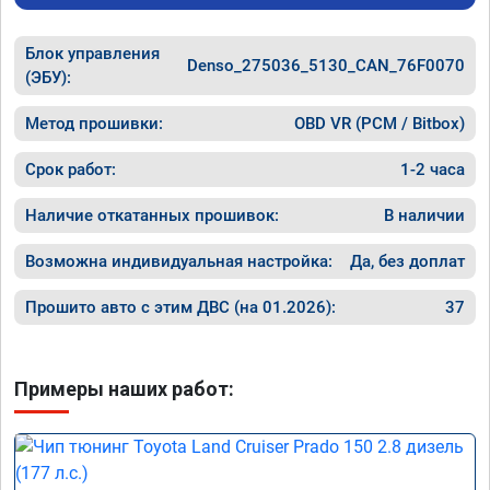
Пропали легкие удары в коробе при резком 
ускорении или при переключении передач. 
Блок управления
Двигатель стал более эластичный.

Denso_275036_5130_CAN_76F0070
Жалею что не прошил сразу при покупке)

(ЭБУ):
Рекомендую!
Метод прошивки:
OBD VR (PCM / Bitbox)
Срок работ:
1-2 часа
Наличие откатанных прошивок:
В наличии
Возможна индивидуальная настройка:
Да, без доплат
Прошито авто с этим ДВС (на 01.2026):
37
Примеры наших работ: