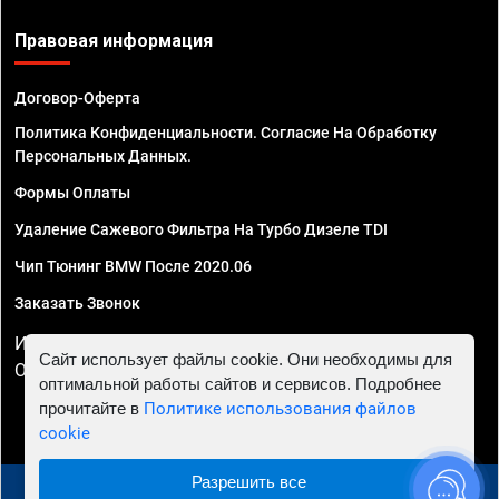
Правовая информация
Договор-Оферта
Политика Конфиденциальности. Согласие На Обработку
Персональных Данных.
Формы Оплаты
Удаление Сажевого Фильтра На Турбо Дизеле TDI
Чип Тюнинг BMW После 2020.06
Заказать Звонок
ИП Смирнов Георгий Павлович. ИНН 781302555843,
Сайт использует файлы cookie. Они необходимы для
ОГРНИП 324470400032610
оптимальной работы сайтов и сервисов. Подробнее
прочитайте в
Политике использования файлов
cookie
Разрешить все
© 2010 - 2026 Чип тюнинг в Астрахани - Автосервис