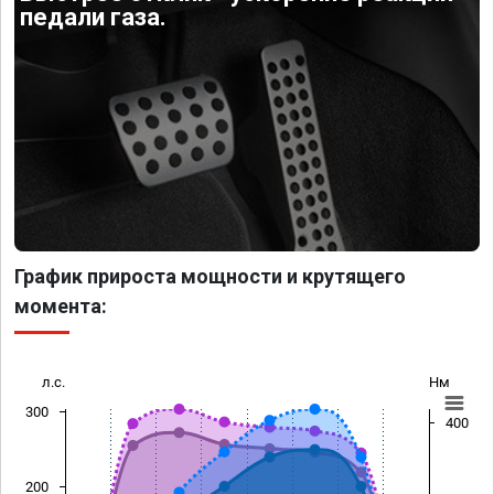
педали газа.
График прироста мощности и крутящего
момента:
л.с.
Нм
300
400
200