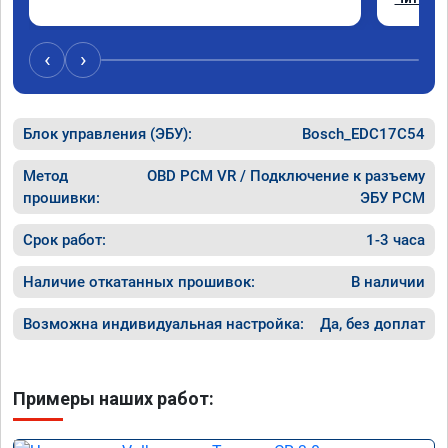
Отклик 
акселер
Расход 
‹
›
Получил
Блок управления (ЭБУ):
Bosch_EDC17C54
Метод
OBD PCM VR / Подключение к разъему
прошивки:
ЭБУ PCM
Срок работ:
1-3 часа
Наличие откатанных прошивок:
В наличии
Возможна индивидуальная настройка:
Да, без доплат
Примеры наших работ: