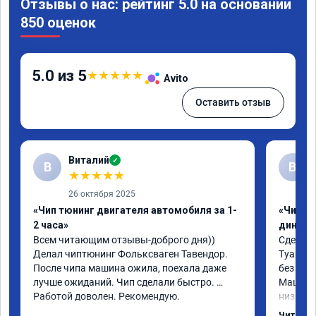
Отзывы о нас: рейтинг 5.0 на основании
850 оценок
5.0 из 5
★
★
★
★
★
Avito
Оставить отзыв
Виталий
✓
В
В
★
★
★
★
★
26 октября 2025
«Чип тюнинг двигателя автомобиля за 1-
«Чип тю
2 часа»
диност
Всем читающим отзывы-доброго дня)) 
Сделали
Делал чиптюнинг Фольксваген Тавендор. 
Туарег (
После чипа машина ожила, поехала даже 
без уда
лучше ожиданий. Чип сделали быстро. 
Машина 
Работой доволен. Рекомендую.
низких 
км/ч при
Читать 