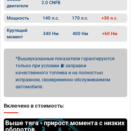
2.0 CNFB
двигателя
Мощность
140 л.с.
170 л.с.
+30 л.с.
Крутящий
340 Нм
400 Нм
+60 Нм
момент
Вышеуказанные показатели гарантируются
только при условии ⛽ заправки
качественного топлива и на полностью
исправном, своевременно обслуживаемом
автомобиле.
Включено в стоимость:
Выше тяга - прирост момента с низких
оборотов.