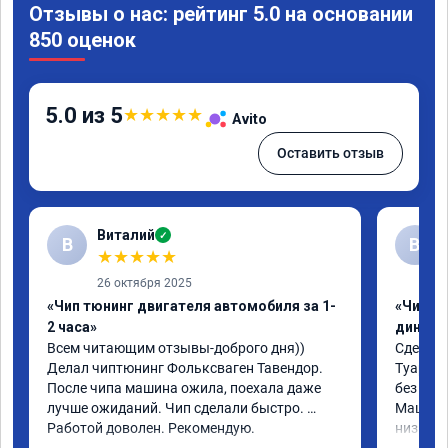
Отзывы о нас: рейтинг 5.0 на основании
850 оценок
5.0 из 5
★
★
★
★
★
Avito
Оставить отзыв
Виталий
✓
В
В
★
★
★
★
★
26 октября 2025
«Чип тюнинг двигателя автомобиля за 1-
«Чип тю
2 часа»
диност
Всем читающим отзывы-доброго дня)) 
Сделали
Делал чиптюнинг Фольксваген Тавендор. 
Туарег (
После чипа машина ожила, поехала даже 
без уда
лучше ожиданий. Чип сделали быстро. 
Машина 
Работой доволен. Рекомендую.
низких 
км/ч при