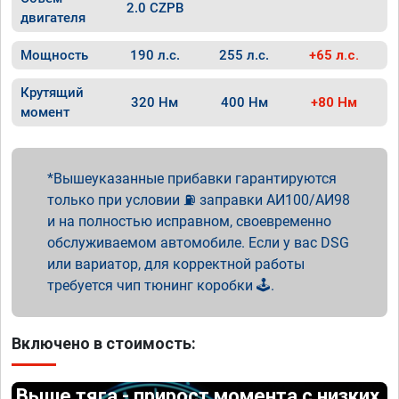
2.0 CZPB
двигателя
Мощность
190 л.с.
255 л.с.
+65 л.с.
Крутящий
320 Нм
400 Нм
+80 Нм
момент
Вышеуказанные прибавки гарантируются
только при условии ⛽ заправки АИ100/АИ98
и на полностью исправном, своевременно
обслуживаемом автомобиле. Если у вас DSG
или вариатор, для корректной работы
требуется чип тюнинг коробки 🕹️.
Включено в стоимость:
Выше тяга - прирост момента с низких