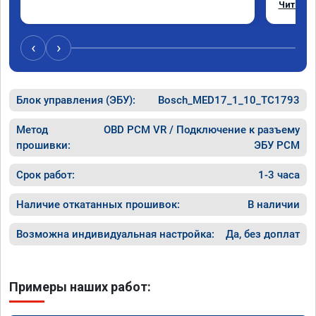
Читать 
Отклик 
акселер
Расход 
‹
›
Получил
Блок управления (ЭБУ):
Bosch_MED17_1_10_TC1793
Метод
OBD PCM VR / Подключение к разъему
прошивки:
ЭБУ PCM
Срок работ:
1-3 часа
Наличие откатанных прошивок:
В наличии
Возможна индивидуальная настройка:
Да, без доплат
Примеры наших работ: