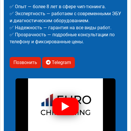
✅ Опыт — более 8 лет в сфере чип-тюнинга.
✅ Экспертность — работаем с современными ЭБУ
и диагностическим оборудованием.
✅ Надежность — гарантия на все виды работ.
✅ Прозрачность — подробные консультации по
телефону и фиксированные цены.
Позвонить
Telegram