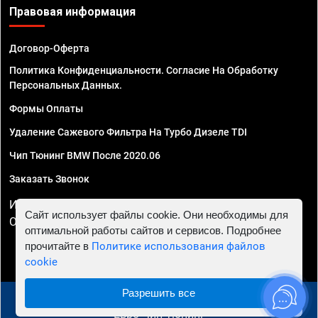
Правовая информация
Договор-Оферта
Политика Конфиденциальности. Согласие На Обработку
Персональных Данных.
Формы Оплаты
Удаление Сажевого Фильтра На Турбо Дизеле TDI
Чип Тюнинг BMW После 2020.06
Заказать Звонок
ИП Смирнов Георгий Павлович. ИНН 781302555843,
Сайт использует файлы cookie. Они необходимы для
ОГРНИП 324470400032610
оптимальной работы сайтов и сервисов. Подробнее
прочитайте в
Политике использования файлов
cookie
Разрешить все
© 2010 - 2026 Чип тюнинг в Астрахани - Автосервис
"Евро Чип Тюнинг"