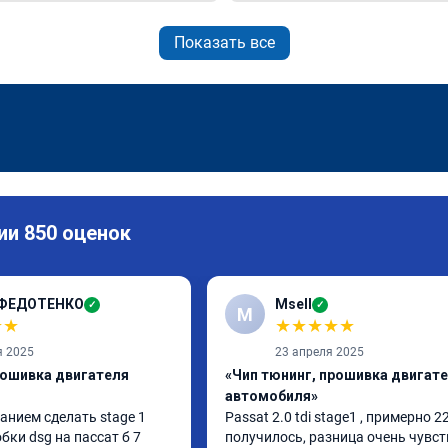
Показать все
ии 850 оценок
 ФЕДОТЕНКО
Msell
✓
✓
M
★
★
★
★
★
★
★
я 2025
23 апреля 2025
рошивка двигателя
«Чип тюнинг, прошивка двигат
автомобиля»
анием сделать stage 1 
Passat 2.0 tdi stage1 , примерно 22
бки dsg на пассат б 7 
получилось, разница очень чувств