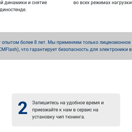
й динамики и снятие
во всех режимах нагрузки
 диностенде.
опытом более 8 лет. Мы применяем только лицензионное о
x, PCMFlash), что гарантирует безопасность для электроники 
2
Запишитесь на удобное время и
приезжайте к нам в сервис на
установку чип тюнинга.