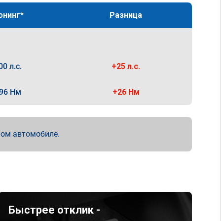
юнинг*
Разница
00 л.с.
+25 л.с.
96 Нм
+26 Нм
мом автомобиле.
Быстрее отклик -