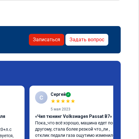
Записаться
Задать вопрос
Сергей
✓
С
★
★
★
★
★
5 мая 2023
еля
«Чип тюнинг Volkswagen Passat B7»
Пока_что всё хорошо, машина едет по 
другому, стала более резкой что_ли , 
0+л.с 
отклик педали газа ощутимо изменился. 
уется, 