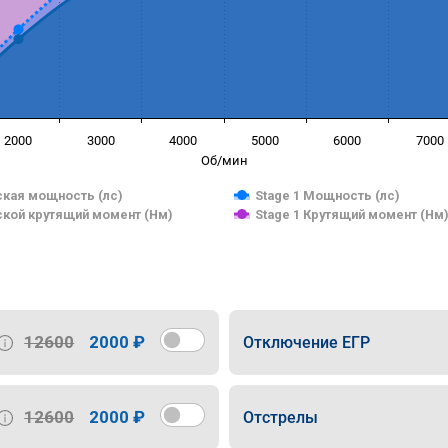
2000
3000
4000
5000
6000
7000
Об/мин
кая мощность (лс)
Stage 1 Мощность (лс)
кой крутящий момент (Нм)
Stage 1 Крутящий момент (Нм
12600
2000 ₽
Отключение ЕГР
12600
2000 ₽
Отстрелы