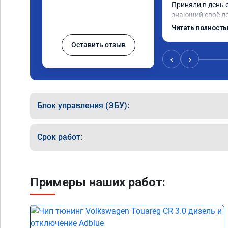
Приняли в день 
знающий своё де
💯 процентов!!! Ч
Читать полност
прошивку) машину
Оставить отзыв
обещано!!! Выда
прошивку А 0118
‹
›
Блок управления (ЭБУ):
Срок работ:
Примеры наших работ: