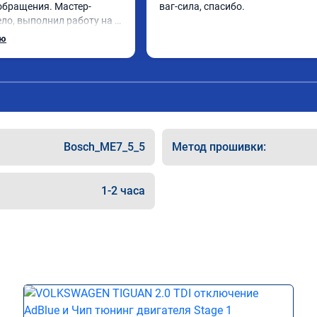
обращения. Мастер- 
ваг-сила, спасибо.
ло, выполнил работу на 
ерез 1.5 часа (время на 
ью
 не узнать!!! Всё как 
н сертификат на 
51 . Рекомендую!!!
Bosch_ME7_5_5
Метод прошивки:
1-2 часа