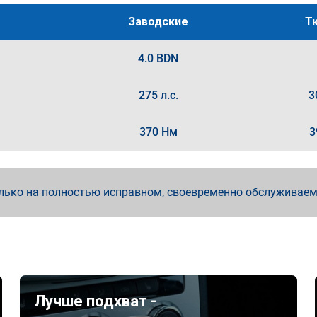
Заводские
Т
4.0 BDN
275 л.с.
3
370 Нм
3
лько на полностью исправном, своевременно обслуживае
Лучше подхват -