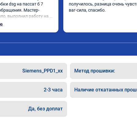
бки dsg на пассат б 7 
получилось, разница очень чувств
обращения. Мастер- 
ваг-сила, спасибо.
ло, выполнил работу на 
ерез 1.5 часа (время на 
ью
 не узнать!!! Всё как 
н сертификат на 
51 . Рекомендую!!!
Siemens_PPD1_xx
Метод прошивки:
2-3 часа
Наличие откатанных прош
Да, без доплат