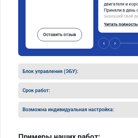
двигателя и коро
Приняли в день 
знающий своё де
💯 процентов!!! Ч
Читать полност
прошивку) машину
Оставить отзыв
обещано!!! Выда
прошивку А 0118
‹
›
Блок управления (ЭБУ):
Срок работ:
Возможна индивидуальная настройка:
Примеры наших работ: