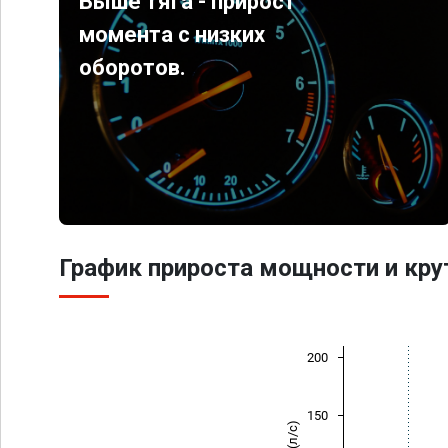
Выше тяга - прирост
момента с низких
оборотов.
График прироста мощности и кр
200
150