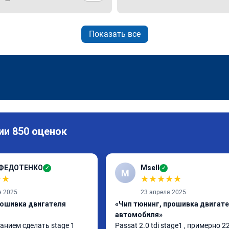
Показать все
ии 850 оценок
 ФЕДОТЕНКО
Msell
✓
✓
M
★
★
★
★
★
★
★
я 2025
23 апреля 2025
рошивка двигателя
«Чип тюнинг, прошивка двигат
автомобиля»
анием сделать stage 1 
Passat 2.0 tdi stage1 , примерно 22