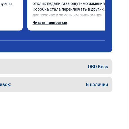
отклик педали газа ощутимо изменился. 
уется, 
Коробка стала переключать в других 
диапозонах и заметным рывком при 
резком ускорении, но я грешу на 
Читать полностью
адаптацию( посмотрю через 100_200км), в 
общем разница очень ощутима) Особенно 
понравилась то, что мастер может 
подъехать к тебе прямо к дому и всё 
сделать практически на "коленке") 
Однозначно рекомендую!

1,8 tsi dsg7
OBD Kess
ивок:
В наличии