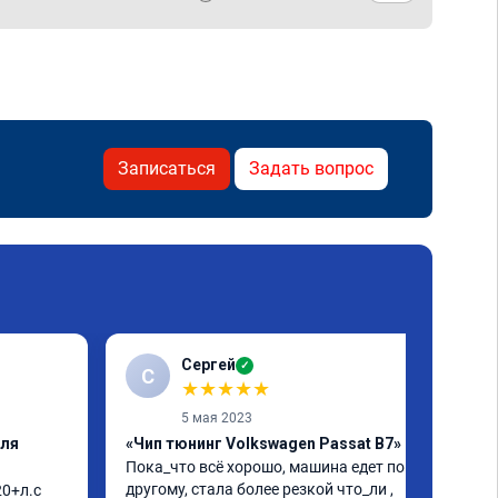
Записаться
Задать вопрос
Сергей
✓
С
★
★
★
★
★
5 мая 2023
еля
«Чип тюнинг Volkswagen Passat B7»
Пока_что всё хорошо, машина едет по 
другому, стала более резкой что_ли , 
0+л.с 