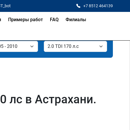
CT_bot
+7 8512 464139
я
Примеры работ
FAQ
Филиалы
0 лс в Астрахани.