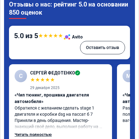
Отзывы о нас: рейтинг 5.0 на основании
850 оценок
5.0 из 5
★
★
★
★
★
Avito
Оставить отзыв
СЕРГЕЙ ФЕДОТЕНКО
✓
С
M
★
★
★
★
★
29 декабря 2025
«Чип тюнинг, прошивка двигателя
«Чип т
автомобиля»
автомо
Обратился с желанием сделать stage 1 
Passat 2
двигателя и коробки dsg на пассат б 7 
получил
Приняли в день обращения. Мастер- 
ваг-сил
знающий своё дело, выполнил работу на 💯 
процентов!!! Через 1.5 часа (время на 
Читать полностью
прошивку) машину не узнать!!! Всё как 