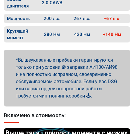
2.0 CAWB
двигателя
Мощность
200 л.с.
267 л.с.
+67 л.с.
Крутящий
280 Нм
420 Нм
+140 Нм
момент
Вышеуказанные прибавки гарантируются
только при условии ⛽ заправки АИ100/АИ98
и на полностью исправном, своевременно
обслуживаемом автомобиле. Если у вас DSG
или вариатор, для корректной работы
требуется чип тюнинг коробки 🕹️.
Включено в стоимость:
Выше тяга - прирост момента с низких