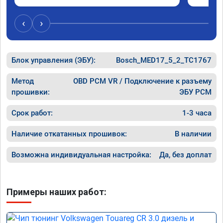
обещано!!! Выдан сертификат на прошивку 
А 011851 . Рекомендую!!!
‹
›
Блок управления (ЭБУ):
Bosch_MED17_5_2_TC1767
Метод
OBD PCM VR / Подключение к разъему
прошивки:
ЭБУ PCM
Срок работ:
1-3 часа
Наличие откатанных прошивок:
В наличии
Возможна индивидуальная настройка:
Да, без доплат
Примеры наших работ: