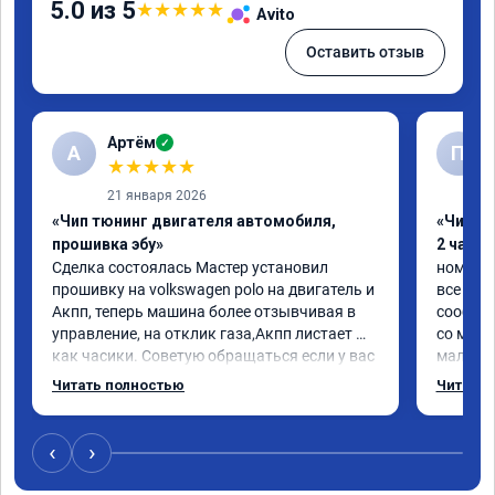
5.0 из 5
★
★
★
★
★
Avito
Оставить отзыв
Артём
✓
А
П
★
★
★
★
★
21 января 2026
«Чип тюнинг двигателя автомобиля,
«Чип тю
прошивка эбу»
2 часа»
Сделка состоялась Мастер установил 
номер с
прошивку на volkswagen polo на двигатель и 
все про
Акпп, теперь машина более отзывчивая в 
сообщен
управление, на отклик газа,Акпп листает 
со мног
как часики. Советую обращаться если у вас 
мало.

возникли проблемы с автомобилем
ребята 
Читать полностью
Читать 
объясни
поставил
машина 
‹
›
передач
ожидаем