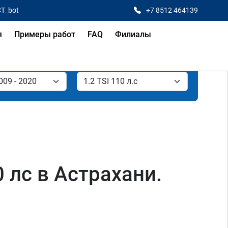
CT_bot
+7 8512 464139
я
Примеры работ
FAQ
Филиалы
 лс в Астрахани.