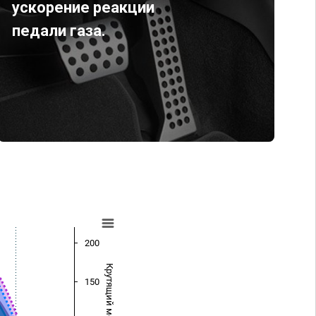
ускорение реакции
педали газа.
200
Крутящий момент (Нм)
150