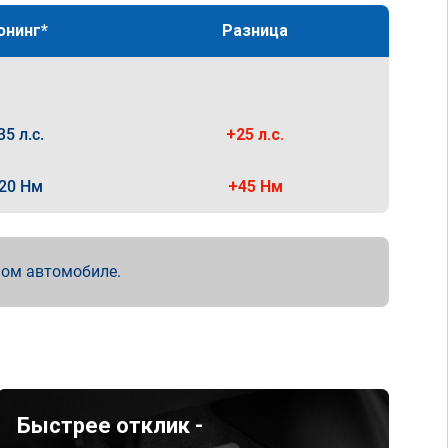
юнинг*
Разница
35 л.с.
+25 л.с.
20 Нм
+45 Нм
мом автомобиле.
Быстрее отклик -