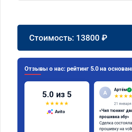
Стоимость:
13800
₽
Отзывы о нас: рейтинг 5.0 на основан
Артём
✓
А
5.0 из 5
★
★
★
★
★
★
★
★
21 января
«Чип тюнинг дв
Avito
прошивка эбу»
Сделка состояла
прошивку на volk