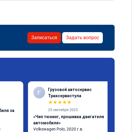
Записаться
Задать вопрос
Грузовой автосервис
Г
✓
Траксервистула
★
★
★
★
★
25 сентября 2025
биля за
«Чип тюнинг, прошивка двигателя
автомобиля»
 
Volkswagen Polo, 2020 г.в.
