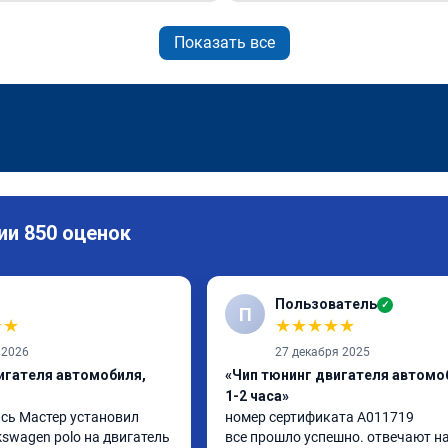
Показать все
ии 850 оценок
Пользователь
✓
П
★
★
★
★
★
★
★
 2026
27 декабря 2025
игателя автомобиля,
«Чип тюнинг двигателя автомо
1-2 часа»
сь Мастер установил 
номер сертификата A011719

swagen polo на двигатель 
все прошло успешно. отвечают на