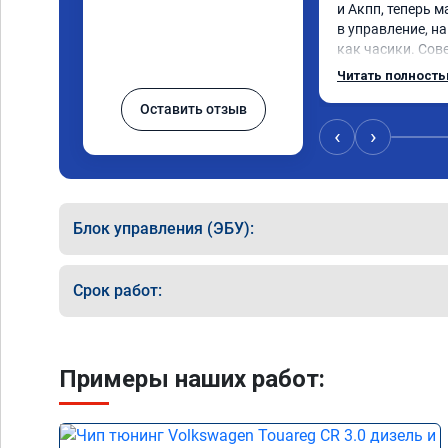
и Акпп, теперь 
в управление, на
как часики. Сов
вас возникли п
Читать полност
Оставить отзыв
‹
›
Блок управления (ЭБУ):
Срок работ:
Примеры наших работ: