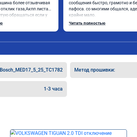
машина более отзывчивая 
сообщения быстро, грамотно и бе
 отклик газа,Акпп листает 
пафоса. со многими общался, аде
етую обращаться если у 
крайне мало.

роблемы с автомобилем
ребята ответили на все вопросы, в
ью
Читать полностью
объяснили.

поставил st 1 на поло 6 1.4 турбо

машина стала резвее, мягче 
переключаются передачи, звук мо
приятнее. ожидаемый результат 
получен.

цена была адекватная, в общем 
Bosch_MED17_5_25_TC1782
Метод прошивки:
однозначно рекомендую.
1-3 часа