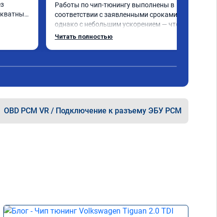
з 
Работы по чип-тюнингу выполнены в 
кватных 
соответствии с заявленными сроками, 
однако с небольшим ускорением — что 
се 
является положительным моментом! 
Читать полностью
Улучшение характеристик двигателя и 
работы КПП - зафиксировано, что 
подтверждает эффективность 
тора 
проведённых работ.

был 
Рекомендую к сотрудничеству!
OBD PCM VR / Подключение к разъему ЭБУ PCM