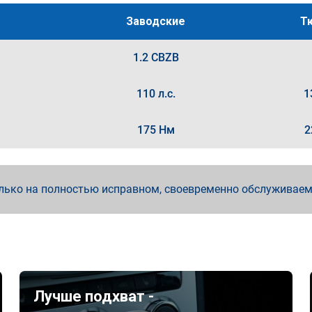
Заводские
Т
1.2 CBZB
110 л.с.
1
175 Нм
2
лько на полностью исправном, своевременно обслуживае
Лучше подхват -