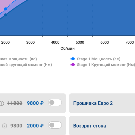
2000
3000
4000
5000
6000
7000
Об/мин
кая мощность (лс)
Stage 1 Мощность (лс)
кой крутящий момент (Нм)
Stage 1 Крутящий момент (Нм
11800
9800 ₽
Прошивка Евро 2
9800
2000 ₽
Возврат стока