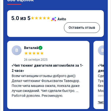
5.0 из 5
★
★
★
★
★
Avito
Оставить отзыв
Виталий
✓
В
В
★
★
★
★
★
26 октября 2025
«Чип тюнинг двигателя автомобиля за 1-
«Чип тю
2 часа»
диност
Всем читающим отзывы-доброго дня)) 
Сделали
Делал чиптюнинг Фольксваген Тавендор. 
Туарег (
После чипа машина ожила, поехала даже 
без уда
лучше ожиданий. Чип сделали быстро. 
Машина 
Работой доволен. Рекомендую.
низких 
км/ч при
Читать 
Отклик 
акселер