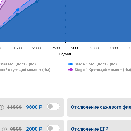
00
1500
2000
2500
3000
3500
4000
4
Об/мин
кая мощность (лс)
Stage 1 Мощность (лс)
кой крутящий момент (Нм)
Stage 1 Крутящий момент (Нм
11800
9800 ₽
Отключение сажевого фил
9800
2000 ₽
Отключение ЕГР