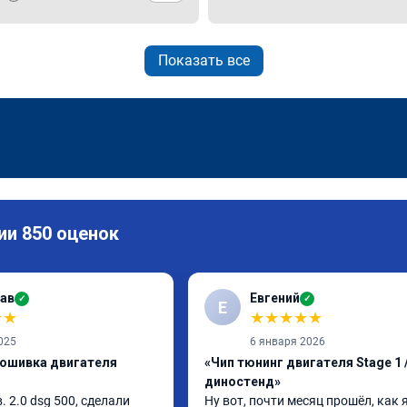
Показать все
ии 850 оценок
ав
Евгений
✓
✓
Е
★
★
★
★
★
★
★
025
6 января 2026
рошивка двигателя
«Чип тюнинг двигателя Stage 1 /
диностенд»
в. 2.0 dsg 500, сделали 
Ну вот, почти месяц прошёл, как я