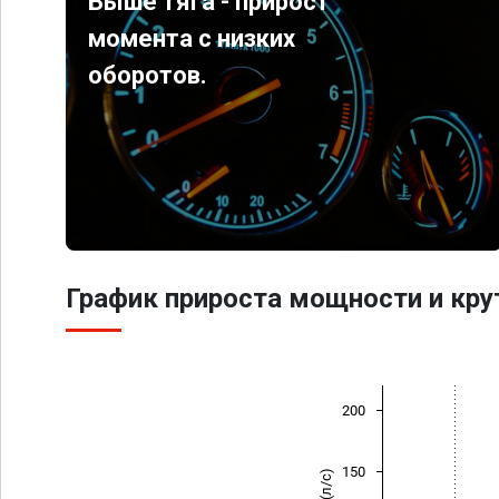
Выше тяга - прирост
момента с низких
оборотов.
График прироста мощности и кр
200
150