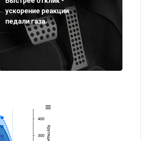
Быстрее отклик -
ускорение реакции
педали газа.
400
300