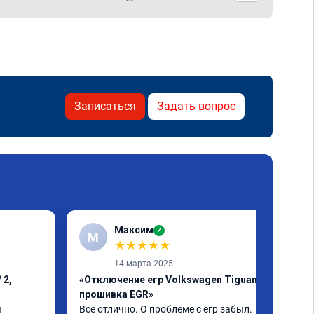
Записаться
Задать вопрос
Максим
✓
М
★
★
★
★
★
14 марта 2025
 2,
«Отключение егр Volkswagen Tiguan,
прошивка EGR»
 
Все отлично. О проблеме с егр забыл. 