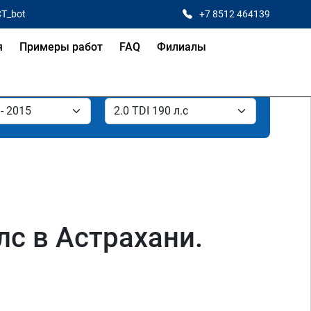
CT_bot
+7 8512 464139
я
Примеры работ
FAQ
Филиалы
 лс в Астрахани.