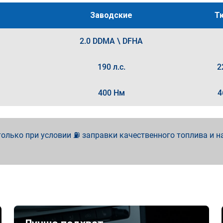
Заводские
Т
2.0 DDMA \ DFHA
190 л.с.
2
400 Нм
4
олько при условии ⛽ заправки качественного топлива и н