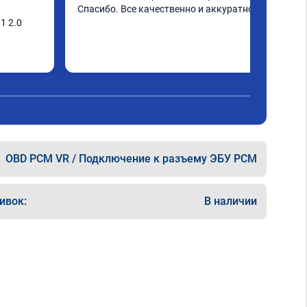
Спасибо. Все качественно и аккуратно.
 2.0 
 как 
ридавить 
рывает с 
 в 
а 
слегка 
 и с 6/5 
OBD PCM VR / Подключение к разъему ЭБУ PCM
катом.

ивок:
В наличии
о работе 