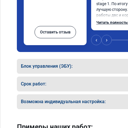
stage 1. По итог
лучшую сторону.
работы двс и кор
всем диапазоне.
Читать полност
по трассе меньше
Оставить отзыв
добавилось л.с. 
результат поведе
‹
›
денег. Знал бы, 
Блок управления (ЭБУ):
Срок работ:
Возможна индивидуальная настройка:
Примеры наших работ: