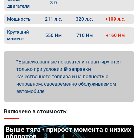
3.0
двигателя
Мощность
211 л.с.
320 л.с.
+109 л.с.
Крутящий
550 Нм
710 Нм
+160 Нм
момент
Вышеуказанные показатели гарантируются
только при условии ⛽ заправки
качественного топлива и на полностью
исправном, своевременно обслуживаемом
автомобиле.
Включено в стоимость:
Выше тяга - прирост момента с низких
оборотов.