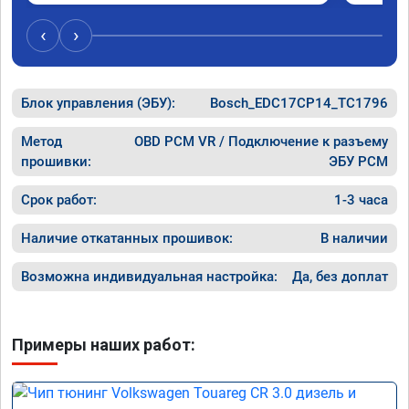
Отклик при нажатии на педаль 
большое
акселератора сократился.

‹
›
Расход топлива не увеличился.

Получил что хотел. Рекомендую.
Блок управления (ЭБУ):
Bosch_EDC17CP14_TC1796
Метод
OBD PCM VR / Подключение к разъему
прошивки:
ЭБУ PCM
Срок работ:
1-3 часа
Наличие откатанных прошивок:
В наличии
Возможна индивидуальная настройка:
Да, без доплат
Примеры наших работ: