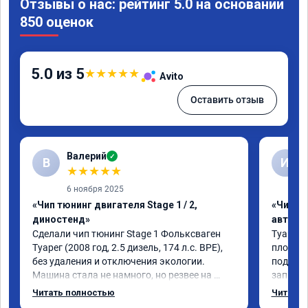
Отзывы о нас: рейтинг 5.0 на основании
850 оценок
5.0 из 5
★
★
★
★
★
Avito
Оставить отзыв
Валерий
✓
В
И
★
★
★
★
★
6 ноября 2025
«Чип тюнинг двигателя Stage 1 / 2,
«Чип т
диностенд»
автомо
Сделали чип тюнинг Stage 1 Фольксваген 
Туарег 3
Туарег (2008 год, 2.5 дизель, 174 л.с. BPE), 
плохо р
без удаления и отключения экологии.

подбеши
Машина стала не намного, но резвее на 
записал
низких оборотах и на скорости после 100 
работы 
Читать полностью
Читать 
км/ч при обгонах.

не очен